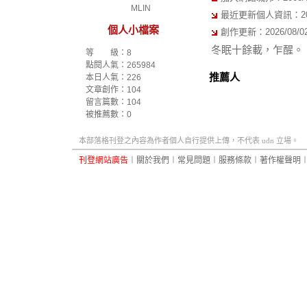
MLIN
最近更新個人資訊：2025/
個人小檔案
創作更新：2026/08/02 
冬眠十餘載，乍醒。
等 級：8
點閱人氣：265984
推薦人
本日人氣：226
文章創作：104
留言篇數：104
被推薦數：
0
本部落格刊登之內容為作者個人自行提供上傳，不代表 udn 立場。
刊登網站廣告
︱
關於我們
︱
常見問題
︱
服務條款
︱
著作權聲明