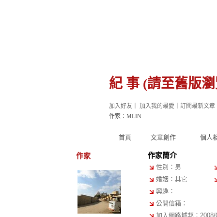
紀 事 (請至舊版瀏
加入好友
｜
加入我的最愛
｜
訂閱最新文章
作家：MLIN
首頁
文章創作
個人
作家簡介
作家
性別：男
婚姻：其它
興趣：
公開信箱：
加入網路城邦：2008/06/