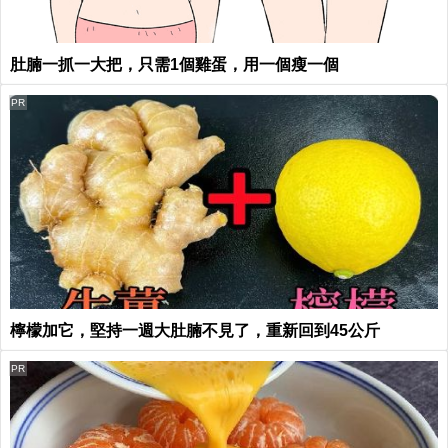
肚腩一抓一大把，只需1個雞蛋，用一個瘦一個
PR
檸檬加它，堅持一週大肚腩不見了，重新回到45公斤
PR