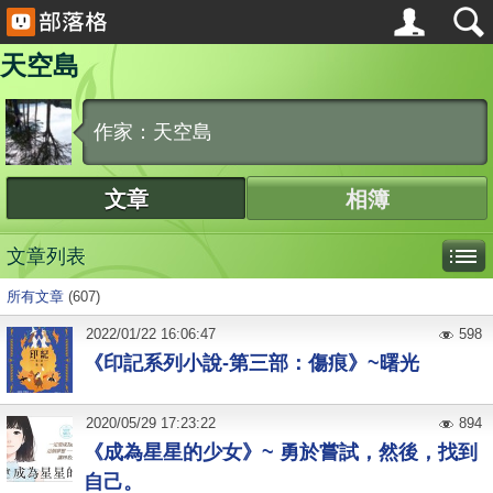
天空島
作家：天空島
文章
相簿
文章列表
所有文章
(607)
2022
/
01
/
22
16:06:47
598
《印記系列小說-第三部：傷痕》~曙光
2020
/
05
/
29
17:23:22
894
《成為星星的少女》~ 勇於嘗試，然後，找到
自己。