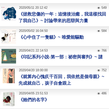
2020
/
05
/
11
20:12:42
549
《拯救悲傷的一年：追憶後治癒，我這樣找回
了我自己》~ 討論帶來的思辯與力量
2020
/
05
/
02
16:04:50
584
《心中住了一隻貓》~ 唯愛能驅動
2020
/
04
/
21
22:14:53
766
《印記系列小說-第一部：祕密與審判》~ 謎
2020
/
04
/
20
18:00:00
752
《就算內心愧疚千百回，我依然是個母親》~
先成就自己，孩子自會跟上
2020
/
04
/
05
23:51:53
486
《她們的名字》