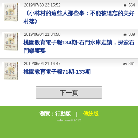
2019
/
07
/
30
23:15:52
564
《小林村的這些人那些事：不能被遺忘的美好
村落》
2019
/
06
/
04
21:34:58
309
桃園教育電子報134期-石門水庫走讀，探索石
門樂饗宴
2019
/
06
/
04
21:14:47
361
桃園教育電子報71期-133期
下一頁
瀏覽：
行動版
|
傳統版
udn.com © 2012