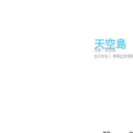
天空島
作家：天空島
加入好友
｜
推薦此部落