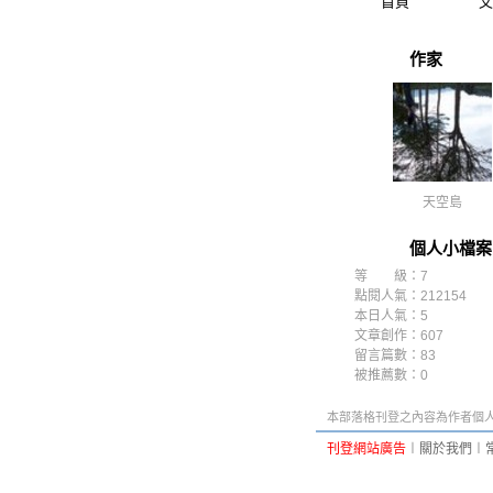
首頁
文
作家
天空島
個人小檔案
等 級：7
點閱人氣：212154
本日人氣：5
文章創作：607
留言篇數：83
被推薦數：
0
本部落格刊登之內容為作者個人自
刊登網站廣告
︱
關於我們
︱