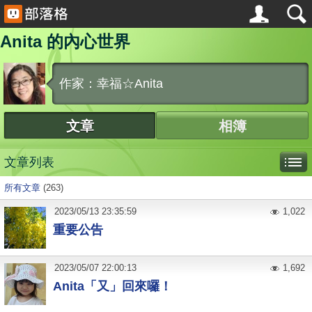
Anita 的內心世界
作家：幸福☆Anita
文章
相簿
文章列表
所有文章
(263)
2023
/
05
/
13
23:35:59
1,022
重要公告
2023
/
05
/
07
22:00:13
1,692
Anita「又」回來囉！