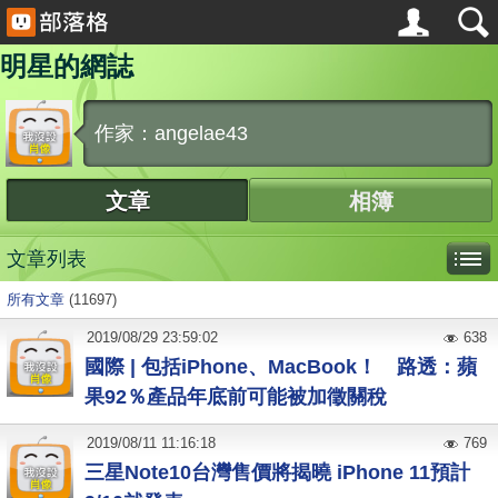
明星的網誌
作家：angelae43
文章
相簿
文章列表
所有文章
(11697)
2019
/
08
/
29
23:59:02
638
國際 | 包括iPhone、MacBook！ 路透：蘋
果92％產品年底前可能被加徵關稅
2019
/
08
/
11
11:16:18
769
三星Note10台灣售價將揭曉 iPhone 11預計