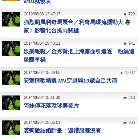
9/10就發表
2019
/
08
/
08
13:47:17
720
強烈颱風利奇馬襲台／利奇馬環流擺動大 專
家：影響北台風雨關鍵
2014
/
06
/
04
15:43:21
941
娛樂報報／金秀賢抵上海露面引追逐 粉絲追
星釀車禍
2014
/
06
/
04
15:39:55
1,037
安室情歌精選 MV穿越與19歲自己共演
2014
/
06
/
04
15:11:30
910
阿妹傳花落環球籌發片
2014
/
06
/
04
15:06:01
934
裘莉撇結婚計畫：連禮服都沒有