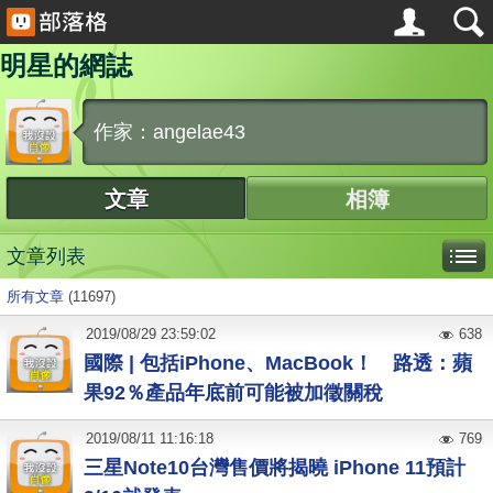
明星的網誌
作家：angelae43
文章
相簿
文章列表
所有文章
(11697)
2019
/
08
/
29
23:59:02
638
國際 | 包括iPhone、MacBook！ 路透：蘋
果92％產品年底前可能被加徵關稅
2019
/
08
/
11
11:16:18
769
三星Note10台灣售價將揭曉 iPhone 11預計