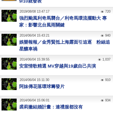
9/10就發表
2019
/
08
/
08
13:47:17
720
強烈颱風利奇馬襲台／利奇馬環流擺動大 專
家：影響北台風雨關鍵
2014
/
06
/
04
15:43:21
940
娛樂報報／金秀賢抵上海露面引追逐 粉絲追
星釀車禍
2014
/
06
/
04
15:39:55
1,037
安室情歌精選 MV穿越與19歲自己共演
2014
/
06
/
04
15:11:30
910
阿妹傳花落環球籌發片
2014
/
06
/
04
15:06:01
934
裘莉撇結婚計畫：連禮服都沒有