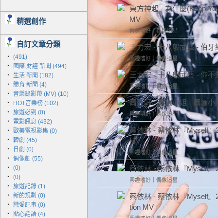
東方神起 - 為什麼(Keep Your H
MV
精選創作
興趣嗜好
｜
偶像追星
自訂文章分類
王力宏 - 十八般武藝 - 
‧
(491)
興趣嗜好
｜
偶像追星
‧
國際.財經 新聞 (494)
王力宏 - 十八般武藝 - 
‧
生活 新聞 (182)
‧
體育 新聞 (4)
興趣嗜好
｜
偶像追星
‧
音樂錄影帶 (MV) (10)
蕭亞軒 - 蕭灑小姐 - 蕭灑小
‧
HOT音樂榜 (102)
‧
旅遊必到 (0)
興趣嗜好
｜
偶像追星
‧
電影訊息 (432)
蔡依林 - 蔡依林『Myself』201
‧
歐美電視影集 (0)
‧
韓劇 (45)
MV
‧
日劇 (0)
興趣嗜好
｜
偶像追星
‧
偶像劇 (55)
‧
(0)
蔡依林 - 蔡依林『Myself』2
‧
(0)
興趣嗜好
｜
偶像追星
‧
旅遊記錄 (1)
‧
新的規劃 (0)
蔡依林 - 蔡依林『Myself』20
‧
戀愛記事 (0)
tion MV
‧
貼心話語 (4)