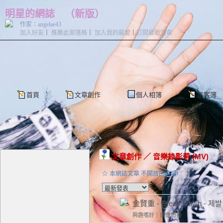
明星的網誌
（
新版
）
作家：angelae43
加入好友
｜
推薦此部落格
｜
加入我的最愛
｜
訂閱最新文章
首頁
文章創作
個人相簿
訪客簿
文章創作
／
音樂錄影帶 (MV)
☆ 本網誌文章 不開放回應唷!
金賢重 - Break Down - 제발
興趣嗜好
｜
偶像追星