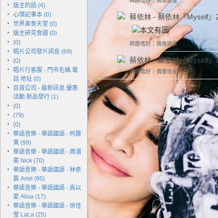
興趣嗜好
｜
偶像追星
‧
版主的話 (4)
‧
心情記事本 (0)
蔡依林 - 蔡依林『Myself』20
‧
世界美食天堂 (0)
‧
版主研究食譜 (0)
‧
(0)
興趣嗜好
｜
偶像追星
‧
唱片公司發片訊息 (69)
蔡依林 - 蔡依林『Myself』2
‧
(0)
‧
唱片行客服 - 門市名稱.電
興趣嗜好
｜
偶像追星
話.地址 (0)
‧
百貨公司 - 最新訊息.優惠
活動.新品發行 (1)
‧
(0)
‧
(79)
‧
(0)
‧
華語音樂 - 華語國語 - 柯震
東 (99)
‧
華語音樂 - 華語國語 - 周湯
豪 Nick (70)
‧
華語音樂 - 華語國語 - 林依
晨 Ariel (95)
‧
華語音樂 - 華語國語 - 高以
愛 Alisa (17)
‧
華語音樂 - 華語國語 - 徐佳
瑩 LaLa (25)