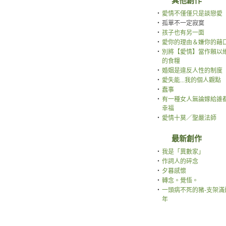
其他創作
‧
愛情不僅僅只是談戀愛
‧
孤單不一定寂寞
‧
孩子也有另一面
‧
愛你的理由＆嫌你的藉
‧
別將【愛情】當作賴以
的食糧
‧
婚姻是違反人性的制度
‧
愛失能...我的個人觀點
‧
蠢事
‧
有一種女人無論嫁給誰
幸福
‧
愛情十莫／聖嚴法師
最新創作
‧
我是「異數家」
‧
作詞人的碎念
‧
夕暮感懷
‧
轉念。覺悟。
‧
一頭病不死的豬-支架滿
年