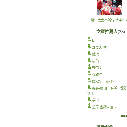
蠻牛太太蔡湘宜 忙中作
文章推薦人
(28)
tzi
舒姜.瑪琳
鐵球
樹伯
野口女
梅琪仁
譚敬宇（胡椒）
笑笑-綠洲 明湖 故
情！
慕白
道奉 金錢財運卡
mor