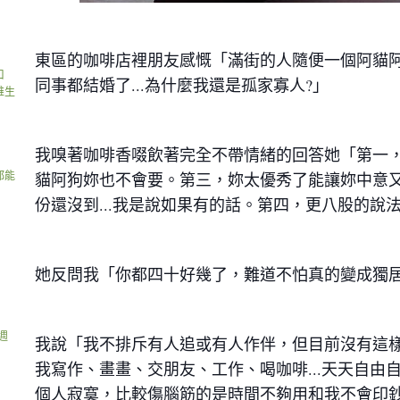
東區的咖啡店裡朋友感慨「滿街的人隨便一個阿貓
口
同事都結婚了...為什麼我還是孤家寡人?」
維生
我嗅著咖啡香啜飲著完全不帶情緒的回答她「第一
貓阿狗妳也不會要。第三，妳太優秀了能讓妳中意
都能
份還沒到...我是說如果有的話。第四，更八股的
她反問我「你都四十好幾了，難道不怕真的變成獨
週
我說「我不排斥有人追或有人作伴，但目前沒有這
我寫作、畫畫、交朋友、工作、喝咖啡...天天自
個人寂寞，比較傷腦筋的是時間不夠用和我不會印