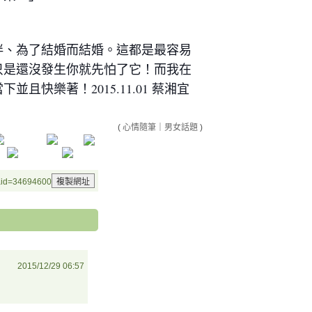
伴、為了結婚而結婚。這都是最容易
只是還沒發生你就先怕了它！而我在
快樂著！2015.11.01 蔡湘宜
(
心情隨筆
｜
男女話題
)
&aid=34694600
2015/12/29 06:57