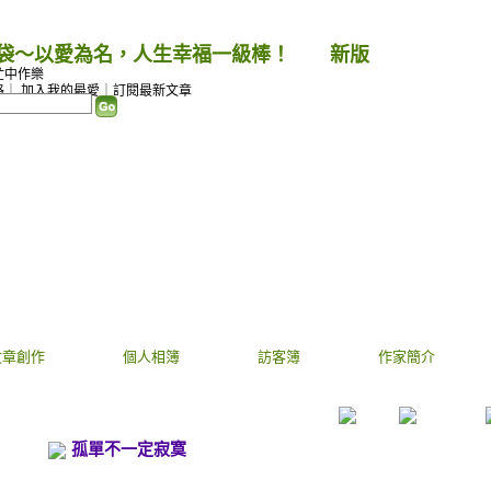
袋～以愛為名，人生幸福一級棒！
（
新版
）
忙中作樂
格
｜
加入我的最愛
｜
訂閱最新文章
文章創作
個人相簿
訪客簿
作家簡介
孤單不一定寂寞