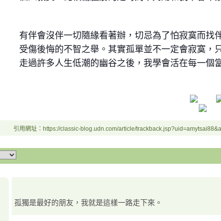
有伴會沒伴一切隨緣看著辦，切忌為了怕寂寞而找
受傷後悔的不智之舉。其實孤單並不一定會寂寞，
走過許多人生低潮的幽谷之後，我學會活在每一個當下並且
引用網址：https://classic-blog.udn.com/article/trackback.jsp?uid=amytsai88
孤獨是最好的朋友，我就是這樣一路走下來。