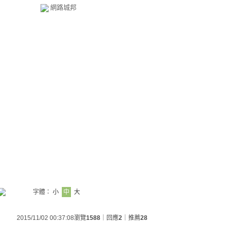
網路城邦
字體：
小
中
大
2015/11/02 00:37:08
瀏覽
1588
｜回應
2
｜推薦
28