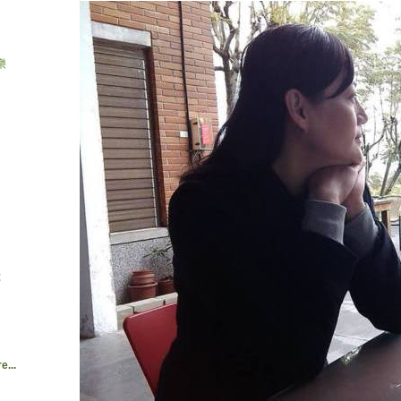
樂
鄉
e...