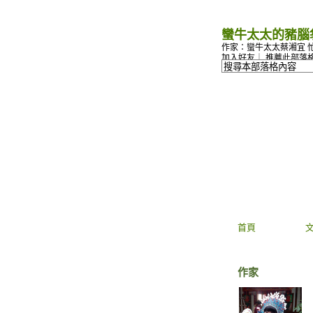
蠻牛太太的豬腦
作家：蠻牛太太蔡湘宜 
加入好友
｜
推薦此部落
首頁
作家