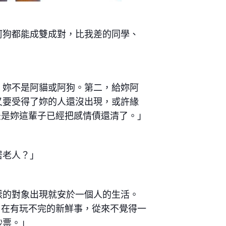
阿狗都能成雙成對，比我差的同學、
，妳不是阿貓或阿狗。第二，給妳阿
又要受得了妳的人還沒出現，或許緣
說法是妳這輩子已經把感情債還清了。」
居老人？」
樣的對象出現就安於一個人的生活。
由自在有玩不完的新鮮事，從來不覺得一
鈔票。」