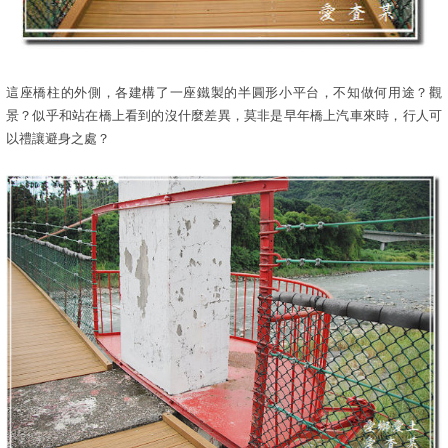
這座橋柱的外側，各建構了一座鐵製的半圓形小平台，不知做何用途？觀
景？似乎和站在橋上看到的沒什麼差異，莫非是早年橋上汽車來時，行人可
以禮讓避身之處？