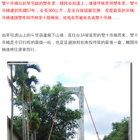
雙十吊橋位於草屯鎮的雙冬里，橫跨在烏溪上，連接坪林里與雙冬里。雙十
吊橋建於民國57年，全長360公尺，是全台保固最完整、長度最長的吊橋。
吊橋連接雙冬與坪林里十股兩地，依地名而被命名為雙十吊橋……
由草屯虎山上的斗笠葫蘆廟下山後，直往台14省道旁的雙十吊橋而來。雙十
吊橋是今日行程的最後一站，也是這趟旅程在南投停留的最後一處，離開吊
橋後將往屏東而行。