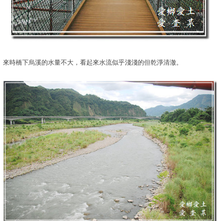
來時橋下烏溪的水量不大，看起來水流似乎淺淺的但乾淨清澈。