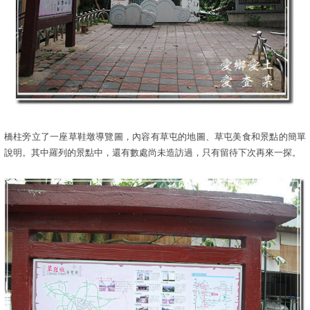
橋柱旁立了一座草鞋墩導覽圖，內容有草屯的地圖、草屯美食和景點的簡單
說明。其中羅列的景點中，還有數處尚未造訪過，只有留待下次再來一探。