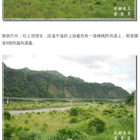
換個方向，往上游望去，說遠不遠的上游處也有一道橋橫跨烏溪上，那是國
道6號跨越烏溪處。