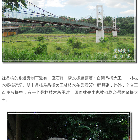
往吊橋的步道旁樹下還有一座石碑，碑文標題寫著：台灣吊橋大王——林枝
木築橋碑記。雙十吊橋為吊橋大王林枝木在民國57年所興建，此外，全台三
百座吊橋中，有一半是林枝木所承建，因而林先生也被稱為台灣的吊橋大
王。