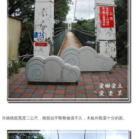
吊橋橋面寬度二公尺，橋面似乎剛整修過不久，木板外觀還十分的新。