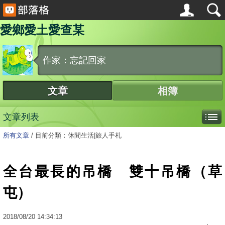
愛鄉愛土愛查某
作家：忘記回家
文章
相簿
文章列表
所有文章
/
目前分類：休閒生活|旅人手札
全台最長的吊橋 雙十吊橋（草
屯）
2018
/
08
/
20
14:34:13