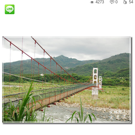
4273
0
54