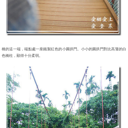
橋的這一端，端點處一座鐵製紅色的小圓拱門。小小的圓拱門對比高聳的白
色橋柱，顯得十分柔弱。