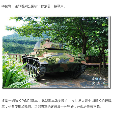
轉個彎，隨即看到公園樹下停放著一輛戰車。
這是一輛除役的M24戰車，此型戰車為美國在二次世界大戰中期服役的輕戰
車，並曾使用於韓戰。這部戰車的迷彩漆十分完好，外觀維護得不錯。