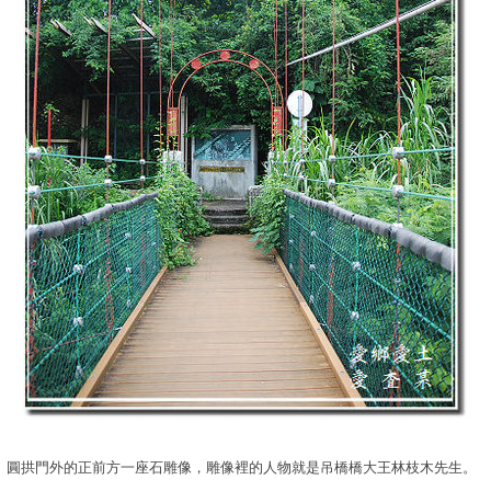
圓拱門外的正前方一座石雕像，雕像裡的人物就是吊橋橋大王林枝木先生。