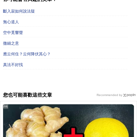
斷入寂如何說法疑
無心道人
空中覓響聲
微細之意
應云何住？云何降伏其心？
真法不好找
您也可能喜歡這些文章
Recommended by
PR