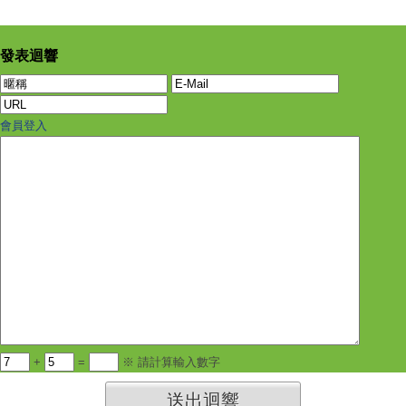
發表迴響
會員登入
+
=
※ 請計算輸入數字
送出迴響