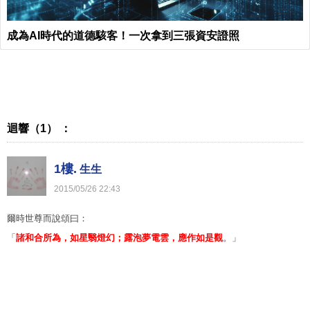
成為AI時代的道德駭客！一次拿到三張資安證照
迴響（1） ：
1樓.
生生
2015
/
05
/
26
22
:
43
爾時世尊而說頌曰：
「
諸和合所為，如星翳燈幻；露泡夢電雲，應作如是觀
。」