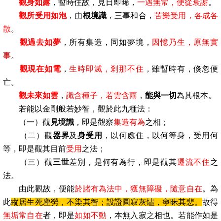
觀身如露
，暫時住故，見日即晞，
一遇無常，便從衰謝
。
觀所受用如泡
，由
根境識
，三事和合，
苦樂受用，各成各
散
。
觀過去如夢
，所有集造，同如夢境，
因憶乃生，原無實
事
。
觀現在如電
，
生時即滅，剎那不住
，雖暫時有，倏忽便
亡。
觀未來如雲
，
識含種子，若雲含雨
，
能與一切
為其根本。
若能以金剛般若妙智，觀於此九種法：
（一）觀
見境識
，即是觀察
集造有為
之相；
（二）觀
器界
及
身受用
，以何處住，以何等身，受用何
等，即是觀其目前
受用
之法；
（三）觀
三世
差別，是何有為行，即是觀其
遷流不住
之
法。
由此觀故，便能
於諸有為法中，獲無障礙，隨意自在
。為
此
縱居生死塵勞，不染其智；設證圓寂灰燼，寧昧其悲。
故得
無垢常自在
者，即是
如如不動
，本無入寂之相也。若能作如是