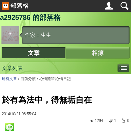
a2925786 的部落格
作家：生生
文章
相簿
文章列表
所有文章
/
目前分類：心情隨筆|心情日記
於有為法中，得無垢自在
2014
/
10
/
21
08:55:04
1294
1
9