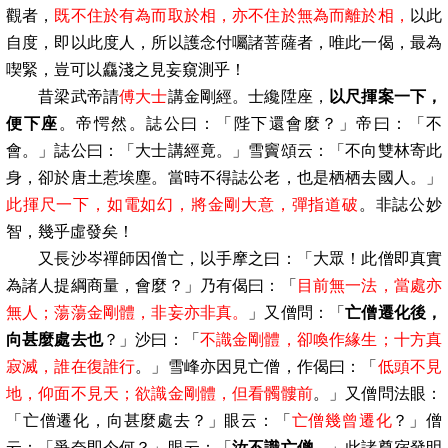
觀者，
既不住於有為而取於相，亦不住於無為而離於相，
以此
自度，即以此度人，所以護念付囑諸菩薩者，唯此一偈，最為
喫緊，豈可以麤淺之見妄窺測乎！
昔梁武帝請
傅大士
講金剛經。士纔陞座，
以尺揮案一下，
便下座
。帝愕然。誌公曰：「陛下還會麼？」帝曰：「不
會。」誌公曰：「大士講經竟。」雪竇頌云：「不向雙林寄此
身，卻於唐土惹埃塵。當時不得誌公老，也是栖栖去國人。」
此揮尺一下，如電如幻，將金剛大意，彈指道破
。非誌公妙
智，幾乎虛發矣！
又長沙岑禪師因僧亡，以手摩之曰：「大眾！此僧即真實
為諸人提綱商量，會麼？」乃有偈曰：「
目前無一法，當處亦
無人；蕩蕩金剛體，非妄亦非真。
」又僧問：「
亡僧遷化後，
向甚麼處去也
？」沙曰：「
不識金剛體，卻喚作緣生；十方真
寂滅，誰在復誰行
。」雪峰亦因見亡僧，作偈曰：「
低頭不見
地，仰面不見天；欲識金剛體，但看髑髏前
。」又僧問法眼：
「亡僧遷化，向甚麼處去？」眼云：「
亡僧幾曾遷化
？」僧
云：「爭奈即今何？」眼云：「
汝不識亡僧
。」此諸尊宿發明