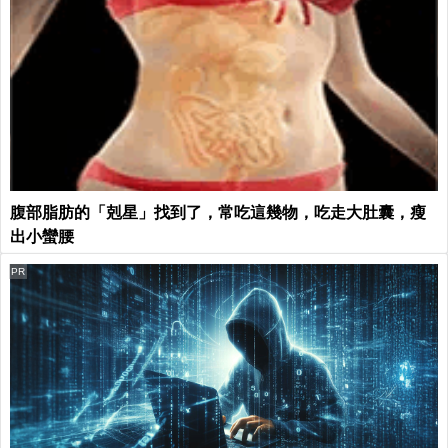
腹部脂肪的「剋星」找到了，常吃這幾物，吃走大肚囊，瘦
出小蠻腰
PR