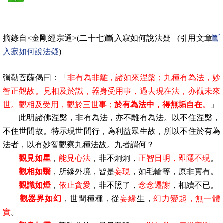
摘錄自<金剛經宗通>(二十七)斷入寂如何說法疑 (
引用文章
斷
入寂如何說法疑
)
彌勒菩薩偈曰：「
非有為非離，諸如來涅槃；九種有為法，妙
智正觀故。見相及於識，器身受用事，過去現在法，亦觀未來
世。觀相及受用，觀於三世事；
於有為法中，得無垢自在
。
」
此明諸佛涅槃，非有為法，亦不離有為法。以不住涅槃，
不住世間故。特示現世間行，為利益眾生故，所以不住於有為
法者，以有妙智觀察九種法故。九者謂何？
觀見如星
，
能見心法
，非不炯炯，
正智日明，即隱不現
。
觀相如翳
，所緣外境，皆是
妄現
，如毛輪等，原非實有。
觀識如燈
，
依止貪愛
，非不照了，
念念遷謝
，相續不已。
觀器界如幻
，世間種種，從
妄緣
生，
幻力變起，無一體
實
。