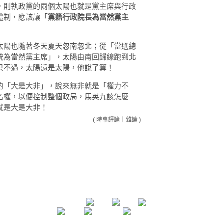
，則執政黨的兩個太陽也就是黨主席與行政
體制，應該讓「
黨籍行政院長為當然黨主
太陽也隨著冬天夏天忽南忽北；從「當選總
統為當然黨主席」，太陽由南回歸線跑到北
只不過，太陽還是太陽，他說了算！
的「大是大非」，說來無非就是「權力不
名權，以便控制整個政局，馬英九該怎麼
就是大是大非！
(
時事評論
｜
雜論
)