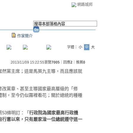
網路城邦
作家簡介
字體：
小
中
大
2013/11/09 15:22:55
瀏覽
7005
｜回應
2
｜推薦
0
當然黨主席；這是馬英九主導，而且應該就
修改黨章、甚至主導國家最高層級的「修
體制，至今仍似霧裡看花；關於總統的種種
53條明訂：「
行政院為國家最高行政機
自行憲以來，只有嚴家淦一位總統遵守這一