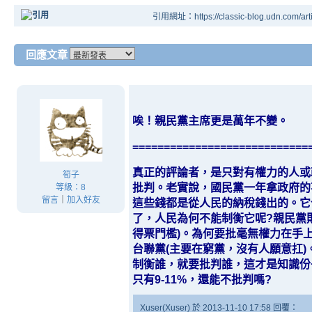
引用網址：https://classic-blog.udn.com/arti
回應文章
唉！親民黨主席更是萬年不變。
============================
真正的評論者，是只對有權力的人或
筍子
批判。老實說，國民黨一年拿政府的
等級：8
留言
｜
加入好友
這些錢都是從人民的納稅錢出的。它
了，人民為何不能制衡它呢?親民黨
得票門檻)。為何要批毫無權力在手
台聯黨(主要在窮黨，沒有人願意扛
制衡誰，就要批判誰，這才是知識份
只有9-11%，還能不批判嗎?
Xuser(Xuser) 於 2013-11-10 17:58 回覆：