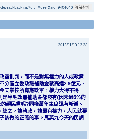
cle/trackback.jsp?uid=Xuser&aid=9404046
2013/11/10 13:28
==========
政黨批判，而不是對無權力的人或政黨
不分區立委政黨補助金就高達2.9億元，
今天掌控所有黨政軍，權力大得不得
則是半毛政黨補助金都沒有(因未過5%的
上的親民黨呢?同樣萬年主席還有新黨、
)。總之，誰執政，誰最有權力，人民就要
子該做的正確的事。馬英九今天的民調