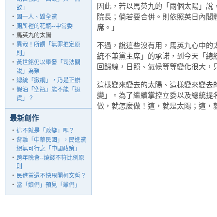
因此，若以馬英九的「兩個太陽」說
故」
院長；倘若要合併。則依照英日內閣
‧
固一人、毀全黨
‧
廁所裡的花瓶--中常委
席
。」
‧
馬英九的太陽
‧
異哉！所謂「無罪推定原
不過，說這些沒有用，馬英九心中的
則」
統不兼黨主席」的承諾，到今天「總
‧
黃世銘仍以舉發「司法關
回歸線，日照、氣候等等變化很大，
說」為榮
‧
總統「撤網」，乃是正辦
這樣變來變去的太陽、這樣變來變去
‧
假油「空瓶」能不能「退
變」。為了繼續掌控立委以及總統提
貨」？
做，就怎麼做！這，就是太陽；這，
最新創作
‧
這不就是「政變」嗎？
‧
背離「中華民國」，民進黨
絕無可行之「中國政策」
‧
跨年晚會--燒錢不符比例原
則
‧
民進黨還不快甩開柯文哲？
‧
當「娘們」預見「爺們」