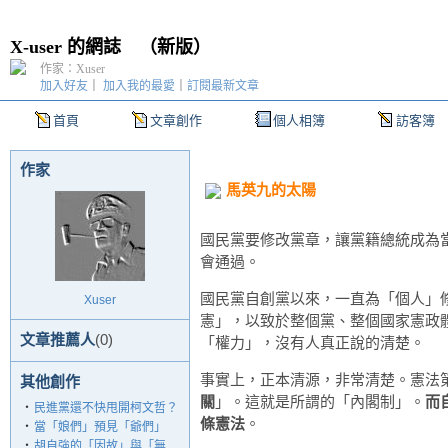
X-user 的網誌
（
新版
）
作家：Xuser
加入好友
｜
加入我的最愛
｜
訂閱最新文章
首頁
文章創作
個人相簿
訪客簿
作家
馬英九的太陽
國民黨要修改黨章，讓黨籍總統成為
會通過。
國民黨自創黨以來，一直為「個人」
Xuser
憲」，以致於整個黨、整個國家憲政
文章推薦人
(0)
「權力」，沒有人真正說的清楚。
事實上，正本清源，非常清楚。憲法第
其他創作
關
」。這就是所謂的「內閣制」。
而
‧
民進黨還不快甩開柯文哲？
條憲法
。
‧
當「娘們」預見「爺們」
‧
胡自強的「因故」與「無