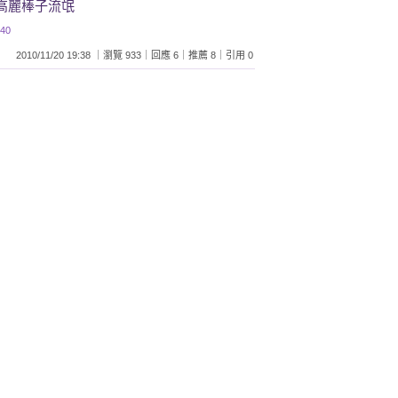
界的高麗棒子流氓
:40
2010/11/20 19:38 ｜瀏覽 933｜回應 6｜推薦 8｜引用 0