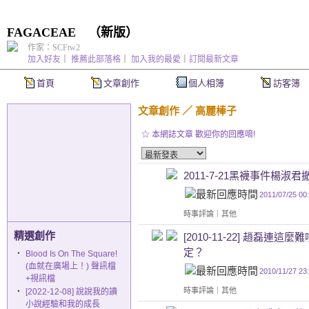
FAGACEAE
（
新版
）
作家：SCFtw2
加入好友
｜
推薦此部落格
｜
加入我的最愛
｜
訂閱最新文章
首頁
文章創作
個人相簿
訪客簿
文章創作
／
高麗棒子
☆ 本網誌文章 歡迎你的回應唷!
2011-7-21黑襪事件楊
2011/07/25 00
時事評論
｜
其他
精選創作
[2010-11-22] 趙磊
定？
‧
Blood Is On The Square!
(血就在廣場上！) 聲訊檔
2010/11/27 23
+視訊檔
時事評論
｜
其他
‧
[2022-12-08] 說說我的讀
小說經驗和我的成長