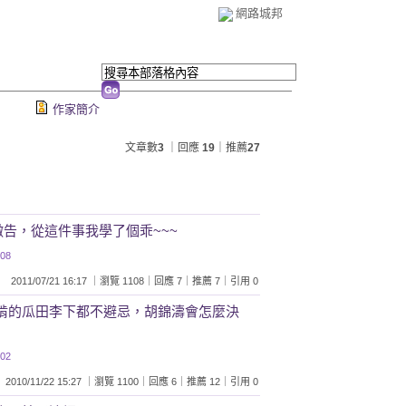
網路城邦
作家簡介
文章數
3
｜回應
19
｜推薦
27
淑君撤告，從這件事我學了個乖~~~
:08
2011/07/21 16:17 ｜瀏覽 1108｜回應 7｜推薦 7｜引用 0
連這麼難啃的瓜田李下都不避忌，胡錦濤會怎麼決
:02
2010/11/22 15:27 ｜瀏覽 1100｜回應 6｜推薦 12｜引用 0