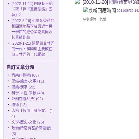
[2010-11-20] 國際體育
‧
[2022-11-11] 回應胡卜凱
〈釋「擇『意識型態』固
2011/06/10 14
執」〉
時事評論
｜
其他
‧
[2022-8-16] 小論某香蕉共
和國近年某學店與近年另
一學店的經營策略異同及
其業績比較
‧
[2020-1-21] 這是鼠目寸光
的一代，韓國瑜主要敗在
鼠目寸光的一代崛起
自訂文章分類
‧
音樂(+藝術) (68)
‧
思維-語言-文字 (11)
‧
漢語-漢字 (22)
‧
科學-人性-宗教 (48)
‧
死刑存廢&"法" (92)
‧
道德 (13)
‧
人格【假博士蔡英文】 (1
4)
‧
文學-歷史-文化 (26)
‧
政治(所惡有甚於高帽者)
(3)