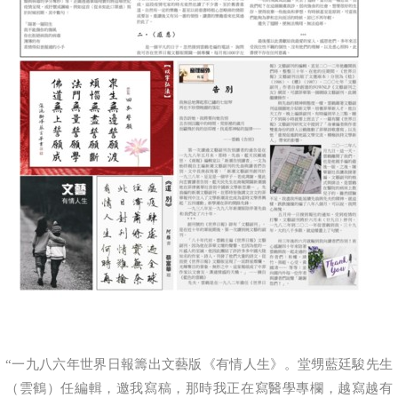
“一九八六年世界日報籌出文藝版《有情人生》。堂甥藍廷駿先生
（雲鶴）任編輯，邀我寫稿，那時我正在寫醫學專欄，越寫越有