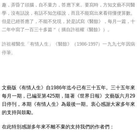
趣，弄昏了頭腦，自不量力，答應下來。要寫時，方知文藝不同醫
學，沒有話說，有話不知怎樣說，而且不能寫出來看得懂便算數。
但是已經答應了，不能不兌現，於是試寫《醫餘》，每月一篇，十
二年中寫了一百三十多篇
”（
摘自許祖權《醫餘》）。
1986-1997
許祖權醫生
「
有情人生
」
《醫餘》（
）一九九七年
因病
停筆。
文藝版《有情人生》自
1986
年迄今已有三十五年。三十五年來
每月一期，已編至第
425
期，隨著《世界日報》文藝版六月
29
日停刊，本期《有情人生》為最後一期。衷心感謝大家多年來
的支持與鼓勵。
在此特別感謝多年來不離不棄的支持我們的作者們：