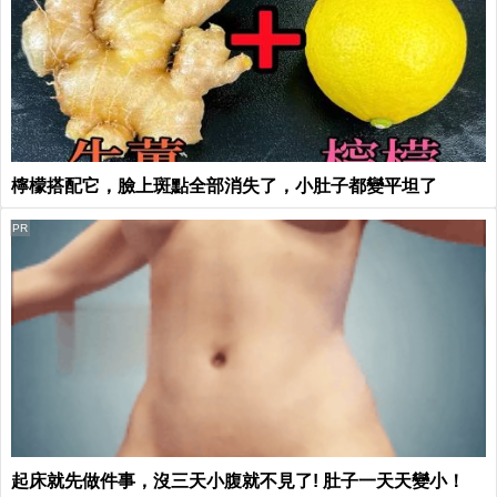
檸檬搭配它，臉上斑點全部消失了，小肚子都變平坦了
PR
起床就先做件事，沒三天小腹就不見了! 肚子一天天變小！