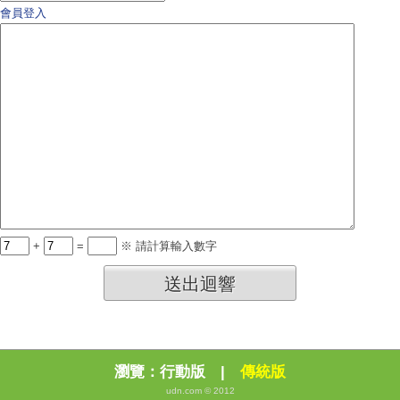
會員登入
+
=
※ 請計算輸入數字
送出迴響
瀏覽：
行動版
|
傳統版
udn.com © 2012