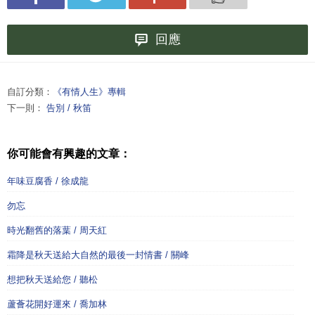
回應
自訂分類：
《有情人生》專輯
下一則：
告別 / 秋笛
你可能會有興趣的文章：
年味豆腐香 / 徐成龍
勿忘
時光翻舊的落葉 / 周天紅
霜降是秋天送給大自然的最後一封情書 / 關峰
想把秋天送給您 / 聽松
蘆薈花開好運來 / 喬加林