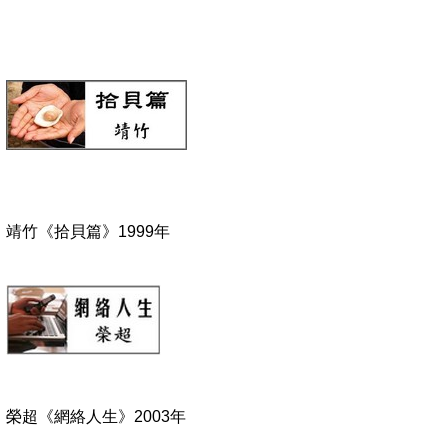
靖竹《拾貝篇》
1999
年
榮超《網絡人生》
2003
年