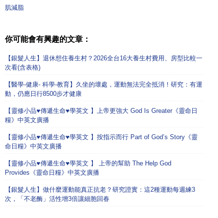
肌減脂
你可能會有興趣的文章：
【銀髮人生】退休想住養生村？2026全台16大養生村費用、房型比較一
次看(含表格)
【醫學-健康- 科學-教育】久坐的壞處，運動無法完全抵消！研究：有運
動，仍應日行8500步才健康
【靈修小品♥傳遞生命♥學英文 】上帝更強大 God Is Greater《靈命日
糧》中英文廣播
【靈修小品♥傳遞生命♥學英文 】按指示而行 Part of God’s Story《靈
命日糧》中英文廣播
【靈修小品♥傳遞生命♥學英文 】 上帝的幫助 The Help God
Provides《靈命日糧》中英文廣播
【銀髮人生】做什麼運動能真正抗老？研究證實：這2種運動每週練3
次，「不老酶」活性增3倍讓細胞回春