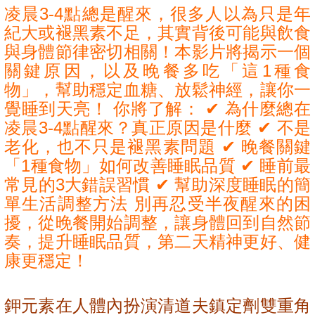
凌晨3-4點總是醒來，很多人以為只是年
紀大或褪黑素不足，其實背後可能與飲食
與身體節律密切相關！本影片將揭示一個
關鍵原因，以及晚餐多吃「這1種食
物」，幫助穩定血糖、放鬆神經，讓你一
覺睡到天亮！ 你將了解： ✔ 為什麼總在
凌晨3-4點醒來？真正原因是什麼 ✔ 不是
老化，也不只是褪黑素問題 ✔ 晚餐關鍵
「1種食物」如何改善睡眠品質 ✔ 睡前最
常見的3大錯誤習慣 ✔ 幫助深度睡眠的簡
單生活調整方法 別再忍受半夜醒來的困
擾，從晚餐開始調整，讓身體回到自然節
奏，提升睡眠品質，第二天精神更好、健
康更穩定！
鉀元素在人體內扮演清道夫鎮定劑雙重角