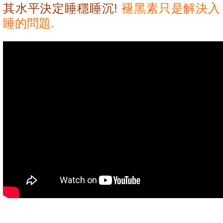
其水平決定睡穩睡沉!
褪黑素只是解決入
睡的問題.