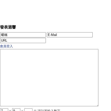
發表迴響
會員登入
+
=
※ 請計算輸入數字