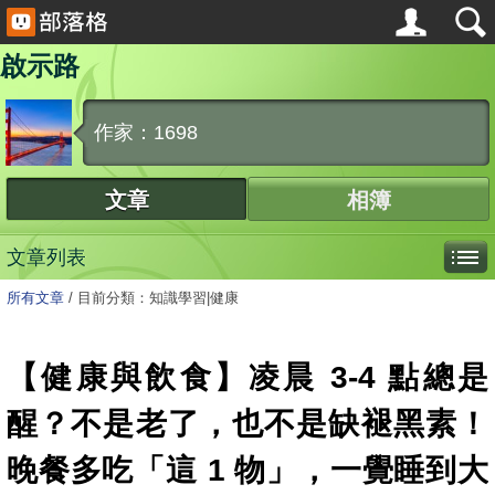
啟示路
作家：1698
文章
相簿
文章列表
所有文章
/
目前分類：知識學習|健康
【健康與飲食】凌晨 3-4 點總是
醒？不是老了，也不是缺褪黑素！
晚餐多吃「這 1 物」，一覺睡到大