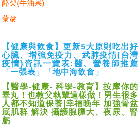
酪梨(牛油果)
藜麥
【健康與飲食】更新5大原則吃出好
心臟、增強免疫力、武肺疫情(台灣
疫情)資訊一覽表:醫、營養師推薦
「一張表」「地中海飲食」
【醫學-健康- 科學-教育】按摩你的
睪丸！也教父執輩這樣做！男生很多
人都不知道保養|幸福晚年 加強骨盆
底肌群 解決 攝護腺腫大、夜尿、腎
虧