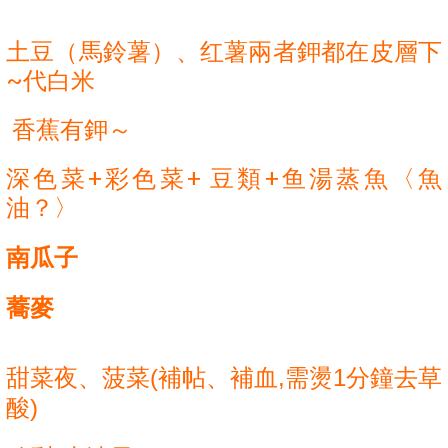
土豆（馬鈴薯）
、
红薯兩者
鉀都在皮層下
~代白米
 香蕉有鉀～
深色菜+彩色菜+ 豆類+鱼湯蒸魚〈魚
油？〉
南瓜子
蕎麥
甜菜夜
、
菠菜(補帖
、
補血,需燙1分鐘去草
酸)