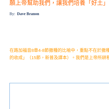
願上帝幫助我們，讓我們培養「好土」
By:
Dave Branon
在路加福音8章4-8節撒種的比喻中，重點不在於
的收成」（15節，新普及譯本）。我們是上帝所耕