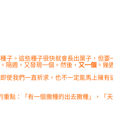
的種子。這些種子很快就會長出葉子，但要
。隔週，又發現一個。然後，
又一個
。幾
，即使我們一直祈求，也不一定能馬上擁有
的重點：「有一個撒種的出去撒種」，「天