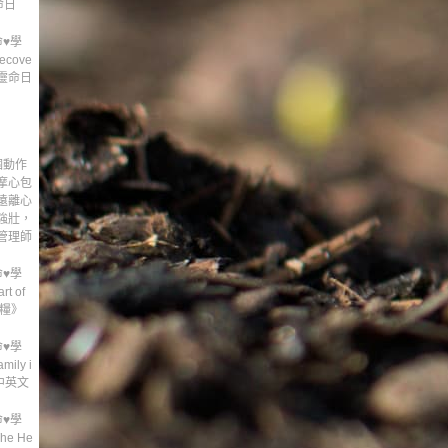
命日
♥學
cove
l《靈命日
個動作
摩心包
遠離心
強壯，
管理師
♥學
t of
日糧》
♥學
ly i
中英文
♥學
e He