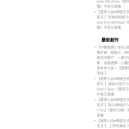
pany We Keep《靈
糧》中英文廣播
‧
【靈修小品♥傳遞生命
英文 】背叛與和解 Re
ring from Betraya
糧》中英文廣播
最新創作
‧
【中醫經典】每天1
轉手腕、踮腳尖、按
經的內關穴，一輩子
梗！血脈通暢，心臟
渾身有力氣！【健康
李晓 】
‧
【靈修小品♥傳遞生命
英文 】按指示而行 Par
God’s Story《靈命
中英文廣播
‧
【靈修小品♥傳遞生命
英文 】與父親相似 Fami
n God《靈命日糧》
廣播
‧
【靈修小品♥傳遞生命
英文 】 上帝的幫助 Th