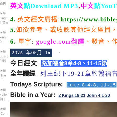
《靈命日
英文
點Download MP3
,
中文
點
You
♥學
4.
英文
經文
廣播
:
https://www.bibl
ng f
》中英文
5.
如欲參考
、
或收聽其他經文廣播
♥學
ng i
6.
單字
:
google.com翻譯
、發音
、
日糧》中
♥學
2026
年05月
14
ˋ ˙
’s B
靈命日糧》
今日經文
路加福音8章4-8、11-15節
:
♥學
全年讀經
列王紀下19-21章
約翰福音
:
The
靈命日
Todays Scripture:
Luke 8:4-8, 11-15
♥學
Bible in a Year:
ife f
2 Kings 19-21
John 4:1-30
靈命日
♥學
 Com