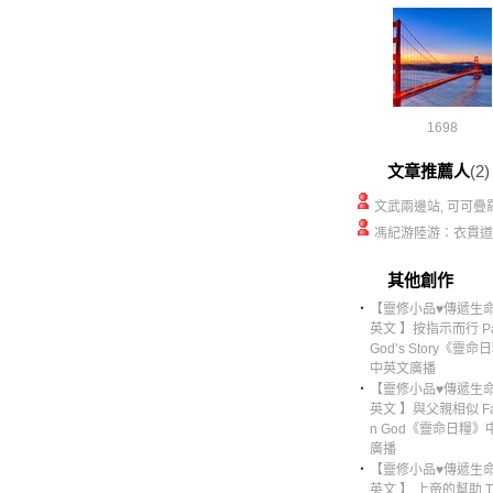
1698
文章推薦人
(2)
文武兩邊站, 可可疊
馮紀游陸游：衣貫道
其他創作
‧
【靈修小品♥傳遞生命
英文 】按指示而行 Par
God’s Story《靈命
中英文廣播
‧
【靈修小品♥傳遞生命
英文 】與父親相似 Fami
n God《靈命日糧》
廣播
‧
【靈修小品♥傳遞生命
英文 】 上帝的幫助 Th