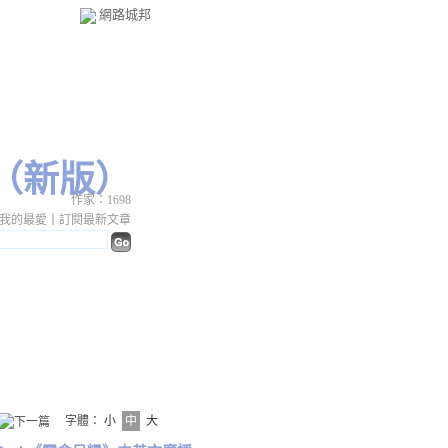
網路城邦
（
新版
）
作家：1698
我的最愛
｜
訂閱最新文章
字體：
小
中
大