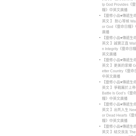
lp God Provides
糧》中英文廣播
‧
【靈修小品♥傳遞生命
英文 】 耐心等候 Waiti
or God《靈命日糧
廣播
‧
【靈修小品♥傳遞生命
英文 】誠實正直 Walki
n Integrity《靈命
英文廣播
‧
【靈修小品♥傳遞生命
英文 】更美的家鄉 God
etter Country《
中英文廣播
‧
【靈修小品♥傳遞生命
英文 】爭戰屬於上帝 
Battle Is God’s《
糧》中英文廣播
‧
【靈修小品♥傳遞生命
英文 】出死入生 New L
or Dead Hearts《
糧》中英文廣播
‧
【靈修小品♥傳遞生命
英文 】結交良友 The