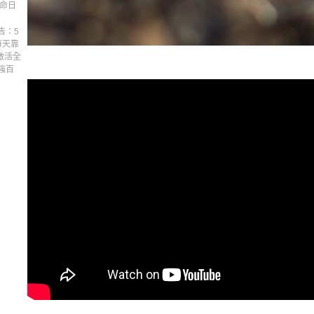
《靈命日
告：5
每天靠
激活全
強百