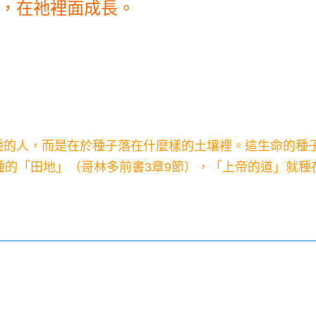
，在祂裡面成長。
撒種的人，而是在於種子落在什麼樣的土壤裡。這生命的
種的「田地」（哥林多前書3章9節），「上帝的道」就種