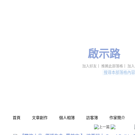
啟示路
加入好友
｜
推薦此部落格
｜
加入
首頁
文章創作
個人相簿
訪客簿
作家簡介