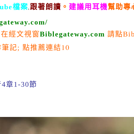
Tube檔案
跟著朗讀
。
建議用耳機
幫助專
,
egateway.com/
，在經文視窗
Biblegateway.com
請點
Bib
推薦連
結10
作筆記
;
點
4章1-30節