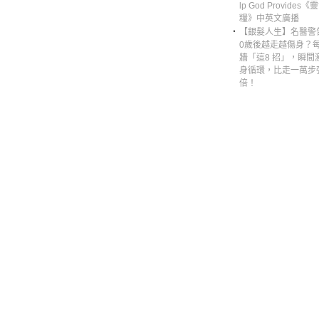
lp God Provides
糧》中英文廣播
‧
【銀髮人生】名醫警
0歲後越走越傷身？
牆「這8 招」，瞬間
身循環，比走一萬步
倍！