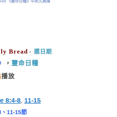
n God 《靈命日糧》中英文廣播
ly Bread
選日期
，
》
，
靈命日糧
點
播放
e 8:4-8
11-15
,
、11-15節