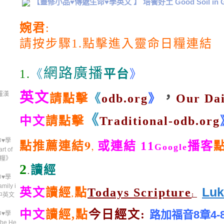
【靈修小品♥傳遞生命♥學英文 】 培養好土 Good Soil i
婉君
:
請按步驟
1.
點擊進入靈命日糧
連結
網路廣播
1
.
《
平
台
》
英文
，
羅漢
請點擊
《
odb.org
》
Our Dai
《
中文
請點擊
Traditional-odb.org
點推薦連結9
♥學
或
連結
11
播客
,
Google
t of
日糧》
2
讀經
.
♥學
ly i
Luk
英文
讀經
點
Todays Scripture
,
:
中英文
中文
讀經,點
今日經文:
路加福音8章4-8
♥學
e He