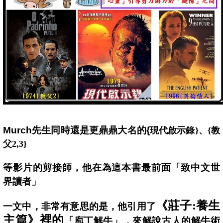
Murch
先生同時還是更鼎鼎大名的{
現代啟示錄}、{教
父2,3}
等影片的剪接師，他在為這本書最前面「致中文世
界讀者」
《
莊子:
養生
一文中，非常有意思的是，他引用了
主篇》裡的
「庖丁解牛」，來解說古人的解牛術