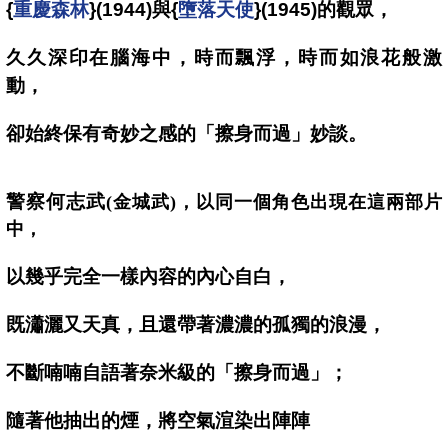
{
重慶森林
}(1944)
與{
墮落天使
}(1945)
的觀眾，
久久深印在腦海中，時而飄浮，時而如浪花般激
動，
卻始終保有奇妙之感的「擦身而過」妙談。
警察何志武
(
金城武)，以同一個角色出現在這兩部片
中，
以幾乎完全一樣內容的內心自白，
既瀟灑又天真，且還帶著濃濃的孤獨的浪漫，
不斷喃喃自語著奈米級的「擦身而過」；
隨著他抽出的煙，將空氣渲染出陣陣