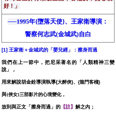
好！」
──1995
年{墮落天使}、王家衛導演：
警察何志武(金城武)自白
[1]
王家衛＋金城武的「嬰兒經」：擦身而過
我們在上一節中，把尼采著名的「人類精神三變
說」，
用來解說胡金銓導演執導{
大醉俠}、{龍門客棧}
與
{
俠女}三部影片的心境變化，
放到與正文「擦身而過」的
【註】
解之內；