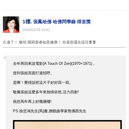
1樓.
張鳳哈佛 哈佛問學錄 得首獎
2026
/
02
/
19
10
:
41
久違了！ 敬頌 闔府新春如意健康！ 欣喜您還在這兒🧧🧧
去年再回來談電影{A Touch Of Zen}(1970+1971)，
曾到張姐頁面打過招呼。
是啊！覺得該把這片子好好寫一寫。
敬佩張姐這麼多年來熱情依然,活力四射!
祝您馬年再上好幾層樓!
PS:徐悲鴻先生{馬}畫,贈戲曲學家熊佛西先生