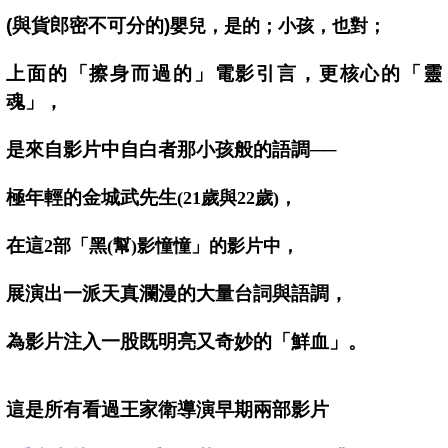
(
與貨郎密不可分的)
嬰兒，是的；小孩，也對；
上面的「擦身而過的」電影引言，更核心的「靈
魂」，
是來自影片中自白者那小孩般的語調──
極年輕的金城武先生
(
21歲與22歲)，
在這
2
部「黑(幫)影憧憧」的影片中，
展演出一派天真瀾漫的大量台詞與語調，
為影片注入一股既明亮又奇妙的「鮮血」。
這是所有看過王家衛導演早期兩部影片