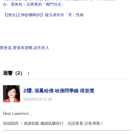
白、黑角色－石將軍的「獨門功夫」
【{俠女}之神妙圖輯[6]】復仇者的非「常」性格
限會員,要發表迴響,請先登入
迴響（2） ：
2樓.
張鳳哈佛 哈佛問學錄 得首獎
2026
/
02
/
19
22
:
28
Dear Lawrence ，
祝福闔府 ！感謝鼓勵 繼續砥礪前行，也請看看 訪客簿哦！