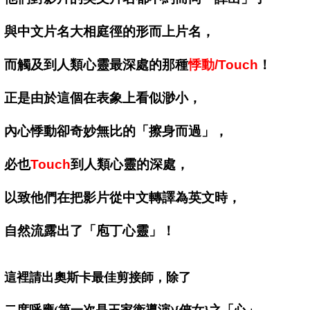
與中文片名大相庭徑的形而上片名，
而觸及到人類心靈最深處的那種
悸動/Touch
！
正是由於這個在表象上看似渺小，
內心悸動卻奇妙無比的「擦身而過」，
必也
Touch
到人類心靈的深處，
以致他們在把影片從中文轉譯為英文時，
自然流露出了「庖丁心靈」！
這裡請出奧斯卡最佳剪接師，除了
二度呼應
(
第一次是王家衛導演)
{俠女}之「心」，