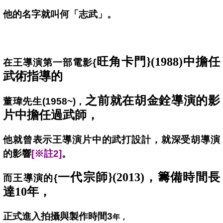
他的名字就叫何「志武」。
旺角卡門}(1988)中擔任
在王導演第一部電影{
武術指導的
之前就在胡金銓導演的影
董瑋先生(1958~)
，
片中擔任過武師，
他就曾表示王導演片中的武打設計，就深受胡導演
的影響
[
※註2]
。
一代宗師}(2013)，籌備時間長
而王導演的{
達10年，
正式進入拍攝與製作時間3
年，