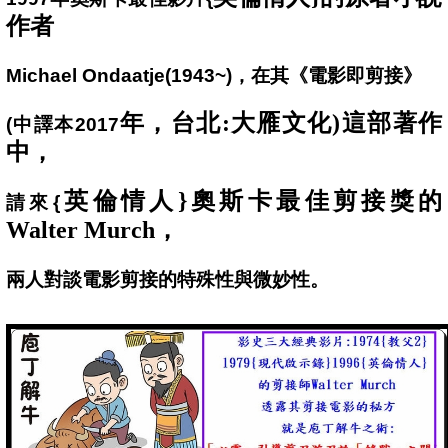
作者
Michael Ondaatje(1943~)
，在其《電影即剪接》
年，台北:大雁文化)這部著作
(
中譯本2017
中，
英倫情人}奧斯卡最佳剪接獎的
請來{
Walter Murch，
兩人對談電影剪接的特殊性與微妙性。