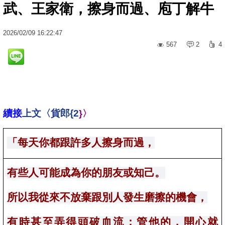
武、王家衛，擦身而過、庖丁解牛
2026
/
02
/
09
16:22:47
567
2
4
續接
上文〈貨郎{2
}
〉
「
每天你都跟許多人擦身而過，
有些人可能成為你的朋友或知己。
所以我從來不放棄跟別人
發生磨擦的機會，
有時甚至弄得頭破血流；管他的，開心就