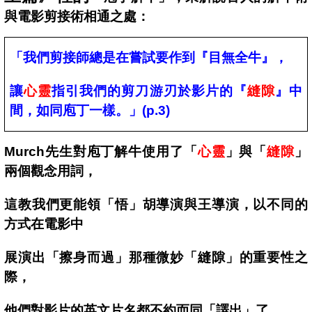
與電影剪接術相通之處：
「我們剪接師總是在嘗試要作到『目無全牛』，
讓
心靈
指引我們的剪刀游刃於影片的『
縫隙
』中
間，如同庖丁一樣。」(p.3)
Murch
先生對庖丁解牛使用了「
心靈
」與「
縫隙
」
兩個觀念用詞，
這教我們更能領「悟」胡導演與王導演，以不同的
方式在電影中
展演出「擦身而過」那種微妙「縫隙」的重要性之
際，
他們對影片的英文片名都不約而同「譯出」了