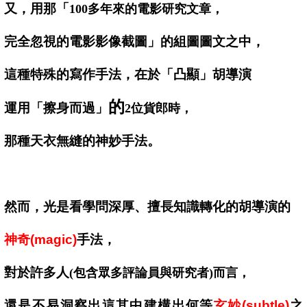
又，用那「
100
多年來的電影研究文章，
完全忽視的電影影像截圖」的組圖圖文之中，
這種特殊的寫作手法，在於「凸顯」胡導演
的
運用「擦身而過」
2
位貨郎時，
那種天衣無縫的神妙手法。
然而，光是看學問深厚、擅長知識轉化的胡導演的
神奇(magic)
手法，
對於許多人
(
包含眾多評論員與研究者)而言，
還是不易洞察出這其中建構出何等
玄妙(subtle)
之