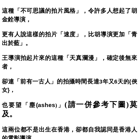
這種「不可思議的拍片風格」，令許多人想起了胡
金銓導演，
更有人說這樣的拍片「速度」，比胡導演更加「青
出於藍」。
王導演拍起片來的這種「天真瀾漫」，確定後無來
者，
卻連「前有一古人」的拍攝時間長達
3
年又6天的{俠
女}，
(請一併參考下圖)莫
也要望「塵(ashes
)
」
及。
這兩位都不是出生在香港，卻都自我認同是香港人
的電影導演，