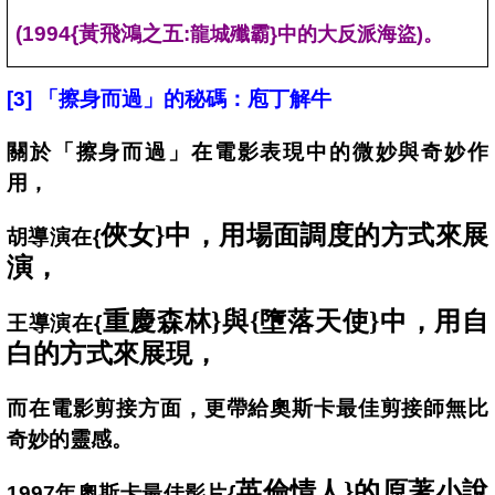
(1994{
黃飛鴻之五:
龍城殲霸}中的大反派海盜)。
[3] 「
擦身而過」的秘碼：庖丁解牛
關於「擦身而過」在電影表現中的微妙與奇妙作
用，
俠女}中，用場面調度的方式來展
胡導演在{
演，
重慶森林}與{墮落天使}中，用自
王導演在{
白的方式來展現，
而在電影剪接方面，更帶給奧斯卡最佳剪接師無比
奇妙的靈感。
英倫情人}的原著小說
1997
年奧斯卡最佳影片{