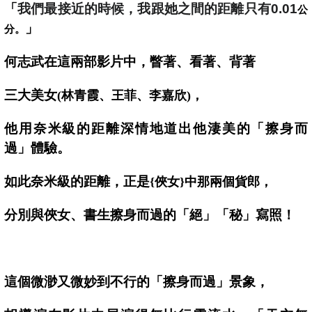
「
我們最接近的時候，我跟她之間的距離只有0.01
公
」
分。
何志武在這兩部影片中，瞥著、看著、背著
三大美女
(
林青霞、王菲、李嘉欣)，
他用奈米級的距離深情地道出他淒美的「擦身而
過」體驗。
如此奈米級的距離，正是
{
俠女}中那兩個貨郎，
分別與俠女、書生擦身而過的「絕」「秘」寫照！
這個微渺又微妙到不行的「擦身而過」景象，