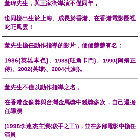
董瑋先生，與王家衛導演不僅同年，
也同樣出生於上海、成長於香港、在香港電影圈裡
叱吒風雲！
董先生擔任動作指導的影片，個個赫赫有名：
1986{
英雄本色}
、1988{旺角卡門}、1990{阿飛正
傳}、2002{英雄}、2004{七劍}。
董先生不僅以動作指導之名，
在香港金像獎與台灣金馬獎中獲獎多次，自己還擔
任導演
(1998
李連杰主演{
殺手之王})，並在多部電影中擔任
演員