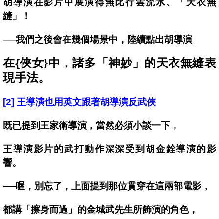
胡導演在影片中展演得無比行雲流水、「天衣無
縫」！
──我們之後會在幾個場景中，陸續點出胡導演
在{
俠女}中，諸多「神妙」的天衣無縫表
現手法。
[2]
王導演也用英文跟著胡導演反武俠
既已提到王家衛導演，當然必須小談一下，
王導演影片的武打動作深深受到胡金銓導演的影
響。
──喔，別忘了，上面提到那位貫穿在這兩部電影，
都講「擦身而過」的金城武先生所飾演的角色，