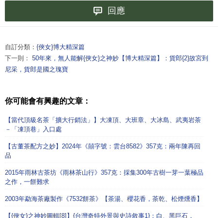
回應
自訂分類：
{俠女}博大精深篇
下一則：
50年來，無人能解{俠女}之神妙【博大精深篇】：貨郎{2}故宮到
尼采，貨郎是國之瑰寶
你可能會有興趣的文章：
【當代頂級名茶「擴大行銷法」】大凍頂、大班章、大冰島、武夷岩茶
－「凍頂巷」入口處
【古董茶配方之妙】2024年《囍字號：雲台8582》357克：兩年陳再回
品
2015年雨林古茶坊《雨林茶山行》357克：採集300年古樹一芽一葉極品
之作，一餅難求
2003年勐海茶廠製作《7532餅茶》【茶湯、櫻花香，茶乾、松煙燻香】
【{俠女}之神妙圖輯[8]】{台灣奇特外景與史詩敘事1}：白、黑巨石，