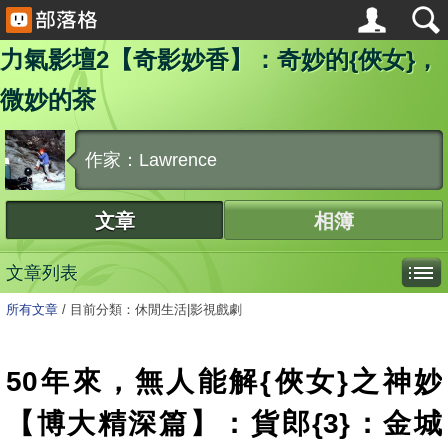
力氣影壇2【奇影妙香】：奇妙的{俠女}，
微妙的茶
作家：Lawrence
文章
相簿
文章列表
所有文章
/
目前分類：休閒生活|影視戲劇
50年來，無人能解{俠女}之神妙
【博大精深篇】：貨郎{3}：金城