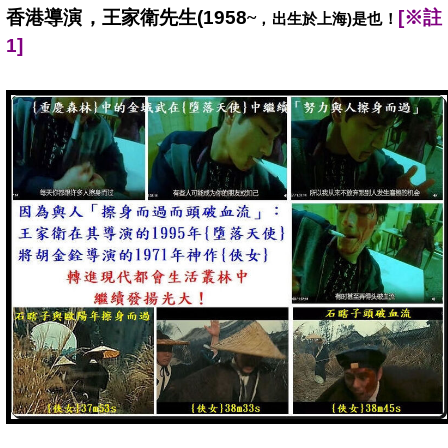
香港導演，王家衛先生(1958
[
※註
~
，出生於上海)是也！
1]