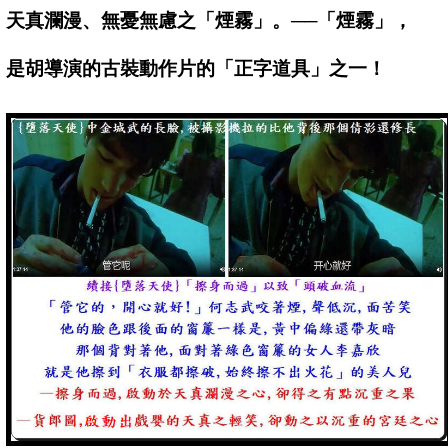
天真瀾漫、無憂無慮之「煙霧」。──「煙霧」，
是胡導演的古裝動作片的「正字道具」之一！