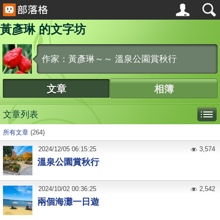
黃彥琳 的文字坊
作家：黃彥琳～～ 溫泉公園賞秋行
文章
相簿
文章列表
所有文章
(264)
2024
/
12
/
05
06:15:25
3,574
溫泉公園賞秋行
2024
/
10
/
02
00:36:25
2,542
兩個海灘一日遊