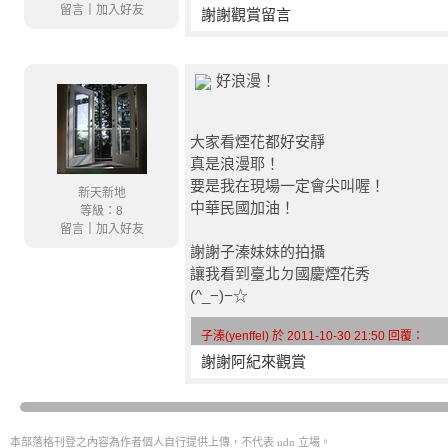
留言
｜
加入好友
謝謝觀賞留言
好浪漫！
大家看煙花都好安靜
真是浪漫耶！
要是我在現場一定會尖叫喔！
新天新地
中華民國加油！
等級：8
留言
｜
加入好友
謝謝子溱妹妹的拍攝
讓我看到臺北ㄉ國慶煙花秀
(^_−)−☆
子溱(yenffel) 於 2011-10-30 21:50 回覆：
謝謝阿紀來觀賞
本部落格刊登之內容為作者個人自行提供上傳，不代表 udn 立場。