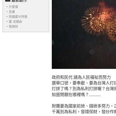
最新創作
‧
什麼蛋
‧
百歲
‧
阮雄愛ㄝ阿爸
‧
愛 沒理由
‧
我很好
政府和民代 請為人民福祉而努力
選舉口號，要奉獻、要為台灣人打
打拼了嗎？別為私利打拼喔？台灣
.........
知道問題在哪裡嗎？
財團要為國家前途、錢途多努力，
千萬別為私利，發環保財，發炒作