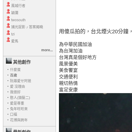
風城行者
穎瀾
twosouth
捕光捉影 ♪ 答案揭曉
用傻瓜拍的，台北煙火20分鐘
tzi
愛馬
為中華民國加油
more...
為台灣加油
台灣真是個好地方
其他創作
風景優美
‧
什麼蛋
美食饗宴
‧
百歲
交通便利
‧
阮雄愛ㄝ阿爸
親切熱情
‧
愛 沒理由
富足安康
‧
我很好
‧
憨人(頭髮二)
‧
愛是尊重
‧
兔年旺旺來
‧
口福
‧
花博與跨年