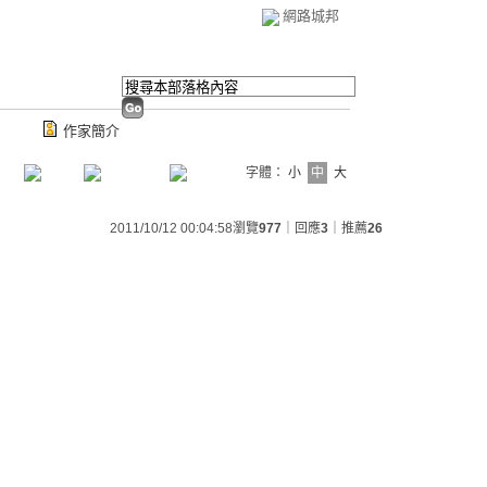
網路城邦
作家簡介
字體：
小
中
大
2011/10/12 00:04:58
瀏覽
977
｜回應
3
｜推薦
26