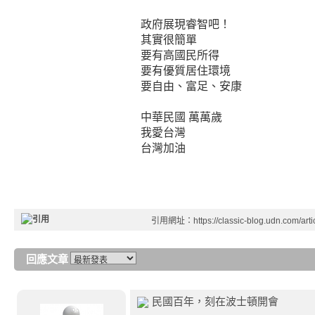
政府展現睿智吧！
其實很簡單
要有高國民所得
要有優質居住環境
要自由、富足、安康
中華民國 萬萬歲
我愛台灣
台灣加油
引用網址：https://classic-blog.udn.com/artic
回應文章
民國百年，刻在波士頓開會