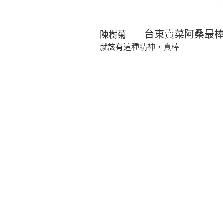
台東賣菜阿桑最
陳樹菊
就該有這種精神，真棒