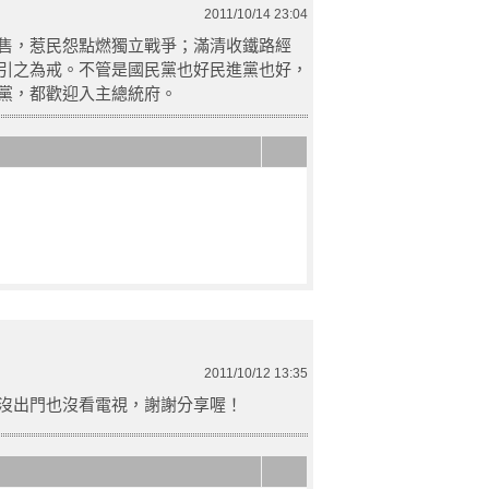
2011/10/14 23:04
售，惹民怨點燃獨立戰爭；滿清收鐵路經
引之為戒。不管是國民黨也好民進黨也好，
黨，都歡迎入主總統府。
2011/10/12 13:35
沒出門也沒看電視，謝謝分享喔！