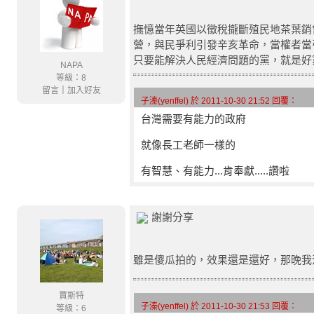
撫憶當年英國以徵稅攏斷殖民地茶葉銷
營，與民爭利引發辛亥革命，當權者當
只要能解決人民經濟問題的黨，就是好
NAPA
等級：8
留言
｜
加入好友
子溱(yenffel) 於 2011-10-30 21:52 回覆：
台灣需要有能力的政府
就像長工老師一樣的
有智慧、有能力...肯奉獻.....讚啦
謝謝分享
雖是傻瓜拍的，效果還是還好，那晚我
賈斯特
子溱(yenffel) 於 2011-10-30 21:53 回覆：
等級：6