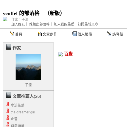
yenffel 的部落格
（
新版
）
作家：子溱
加入好友
｜
推薦此部落格
｜
加入我的最愛
｜
訂閱最新文章
首頁
文章創作
個人相簿
訪客簿
作家
百歲
子溱
文章推薦人
(26)
水流花落
the dreamer girl
止善
資深頑童