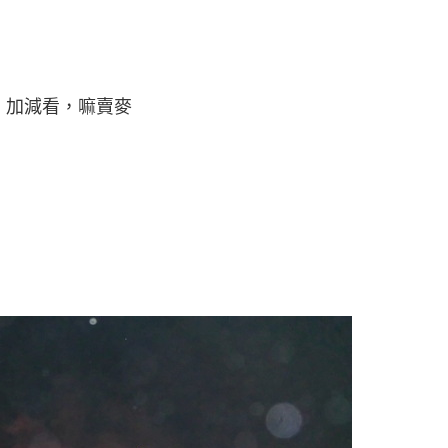
，加減看，嘛賣麥