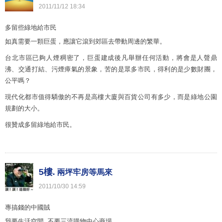
2011
/
11
/
12
18
:
34
多留些綠地給市民
如真需要一顆巨蛋，應讓它滾到郊區去帶動周邊的繁華。
台北市區已夠人煙稠密了，巨蛋建成後凡舉辦任何活動，將會是人聲鼎
沸、交通打結、污煙瘴氣的景象，苦的是眾多市民，得利的是少數財團，
公平嗎？
現代化都市值得驕傲的不再是高樓大廈與百貨公司有多少，而是綠地公園
規劃的大小。
很贊成多留綠地給市民。
5樓.
兩坪牢房等馬來
2011
/
10
/
30
14
:
59
專搞錢的中國賊
我要生活空間, 不要三流購物中心商場