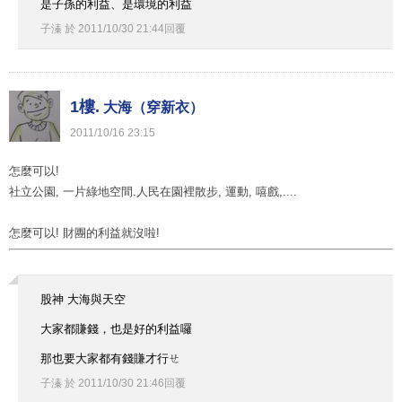
是子孫的利益、是環境的利益
子溱
於
2011
/
10
/
30
21
:
44
回覆
1樓.
大海（穿新衣）
2011
/
10
/
16
23
:
15
怎麼可以!
社立公園, 一片綠地空間.人民在園裡散步, 運動, 嘻戲,....
怎麼可以! 財團的利益就沒啦!
股神 大海與天空
大家都賺錢，也是好的利益囉
那也要大家都有錢賺才行ㄝ
子溱
於
2011
/
10
/
30
21
:
46
回覆