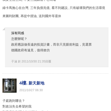
綠卡馬無心在台灣, 三年負債兆億, 看不到建設, 只有破壞我們的生活環境
來圖利財團, 再從中揩油, 送到國外等退休
深有同感
怎麼辦呢？
政府應該做長遠的投資計畫，而非只見眼前利益，見選票
德國政府有遠見，值得效仿
子溱
於
2011
/
10
/
30
21
:
35
回覆
4樓.
新天新地
2011
/
10
/
27
06
:
30
子庭跑到哪去？
對政治失去希望的我