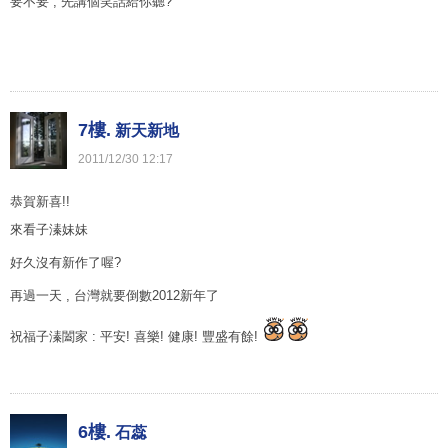
要不要 , 先講個笑話給你聽?
7樓.
新天新地
2011
/
12
/
30
12
:
17
恭賀新喜!!
來看子溱妹妹
好久沒有新作了喔?
再過一天 , 台灣就要倒數2012新年了
祝福子溱闔家 : 平安! 喜樂! 健康! 豐盛有餘!
6樓.
石蕊