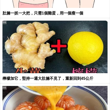
肚腩一抓一大把，只需1個雞蛋，用一個瘦一個
PR
檸檬加它，堅持一週大肚腩不見了，重新回到45公斤
PR