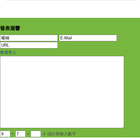
發表迴響
會員登入
+
=
※ 請計算輸入數字