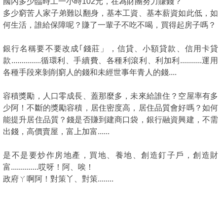
國內多少臨時工一小時102元，在為財團努力賺錢？
多少窮苦人家子弟難以翻身，基本工資、基本薪資如此低，如
何生活，
誰給保障呢？賺了一輩子不吃不喝，買得起房子嗎？
銀行名稱要不要改成｢錢莊
」
，信貸、小額貸款、信用卡貸
款...............循環利、手續費、各種利滾利、利加利...........運用
各種手段來剝削窮人的錢和未經世事年青人的錢....
容積獎勵，人口零成長、蓋那麼多，未來給誰住？空屋率有多
少阿！不斷的獎勵容積，居住密度高，居住品質會好嗎？如何
能提升居住品質？錢是否賺到建商口袋，銀行融資興建，不需
出錢，高價賣屋，富上加富......
是不是要炒作房地產，買地、養地、創造釘子戶，創造財
富..............哎呀！阿、唉！
政府ㄚ啊阿！對策丫、對策........