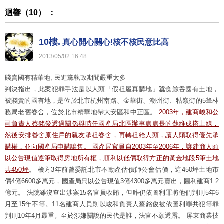
迴響（10） ：
10樓.
真心開心關心!核不核民意比高
2013
/
05
/
02
16
:
48
賤賣國有精華地, 民進黨執政期間嚴重太多
判決指出，此案犯罪手法是以人頭「假租屋真購地」蠶食鯨吞國有土地，
被賤賣的國有地，是位於北市杭州南路、金華街、潮州街、牯嶺街的5筆林
務局老舊眷舍，位於北市精華地帶大安區和中正區。
2003年，建商峻和公
司負責人蔡銘俊透過關係與時任國產局北區辦事處處長的蘇維成搭上線，
然後安排眷舍原住戶的親友承租眷舍，再轉租給人頭，讓人頭取得優先承
購權，並向國產局申購讓售。 國產局官員自2003年至2006年，讓建商人頭
以公告現值逐筆取得房地所有權，順利以低價取得方正的黃金地段5筆土地
共450坪
。 檢方3年前曾委託北市不動產估價師公會估價，這450坪土地市
價4億6600多萬元，國產局只以公告現值3億4300多萬元賣出，圖利建商1.2
億元。 法院雖沒查出涉案15名官員收賄，但昨仍依圖利罪將他們判刑5年6
月至15年不等。11名建商人員則以峻和負責人蔡銘俊被依圖利罪共犯等罪
判刑10年4月最重。至於涉嫌關說的民代是誰，法官不願透露。 屏東商業技