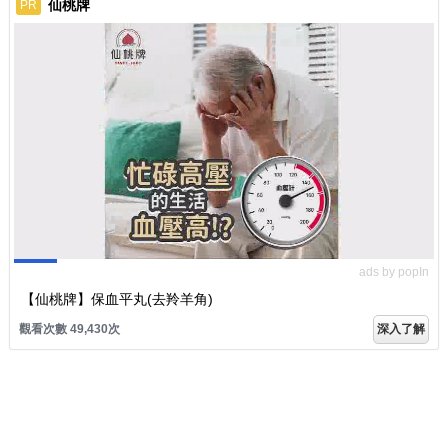
仙桃牌
PR
ads by popIn
【仙桃牌】保血平丸(去羚羊角)
觀看次數 49,430次
深入了解