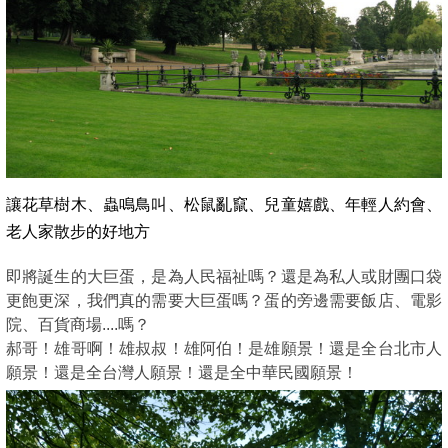
讓花草樹木、蟲鳴鳥叫、松鼠亂竄
、
兒童嬉戲、年輕人約會、
老人家散步的好地方
即將誕生的大巨蛋，是為人民福祉嗎？還是為私人或財團口袋
更飽更深，我們真的需要大巨蛋嗎？蛋的旁邊需要飯店、電影
院
、
百貨商場....嗎？
郝哥！雄哥啊！雄叔叔！雄阿伯！是雄願景！還是全台北市人
願景！還是全台灣人願景！還是全中華民國願景！