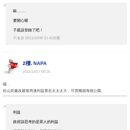
歐........
要開心喔
子庭該登錄了吧！
子溱
於
2011
/
10
/
30
21
:
42
回覆
2樓.
NAPA
2011
/
10
/
17
00
:
16
噓....
松山菸廠改建後周邊利益實在太太太大，可買幾個海德公園。
利益
政府該思考的是眾人的利益