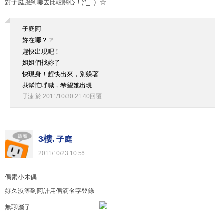
對子庭跑到哪去比較關心！(^_−)−☆
子庭阿
妳在哪？？
趕快出現吧！
姐姐們找妳了
快現身！趕快出來，別躲著
我幫忙呼喊，希望她出現
子溱
於
2011
/
10
/
30
21
:
40
回覆
3樓.
子庭
2011
/
10
/
23
10
:
56
偶素小木偶
好久沒等到阿計用偶滴名字登錄
無聊屬了...................................