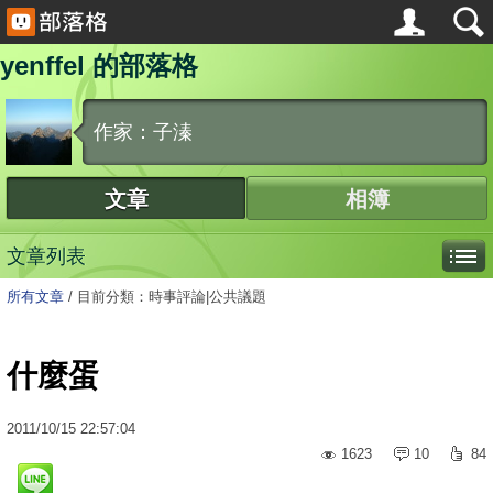
yenffel 的部落格
作家：子溱
文章
相簿
文章列表
所有文章
/
目前分類：時事評論|公共議題
什麼蛋
2011
/
10
/
15
22:57:04
1623
10
84