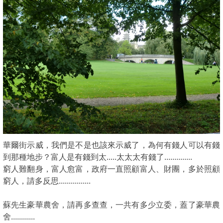
華爾街示威，我們是不是也該來示威了，為何有錢人可以有錢
到那種地步？富人是有錢到太.....太太太有錢了..............
窮人難翻身，富人愈富，政府一直照顧富人、財團，多於照顧
窮人，請多反思................
蘇先生豪華農舍，請再多查查，一共有多少立委，蓋了豪華農
舍............