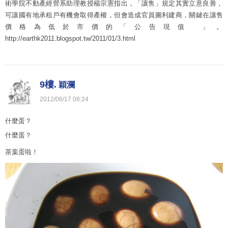
術學院不動產經營系助理教授楊宗憲指出，「讓售」規定其實立意良善，
可讓國有地承租戶有機會取得產權，但會造成官員圖利建商，關鍵在讓售
價格為低於市價的「公告現值 」。
http://earthk2011.blogspot.tw/2011/01/3.html
9樓.
穎瀾
2012
/
06
/
17
08
:
24
什麼蛋？
什麼蛋？
茶葉蛋啦！