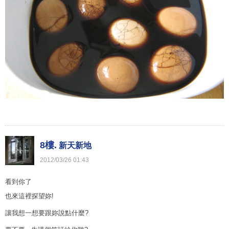
8樓.
新天新地
2012
/
03
/
26
01
:
43
看到你了
也來這裡探望妳!
讓我想一想要跟妳說點什麼?