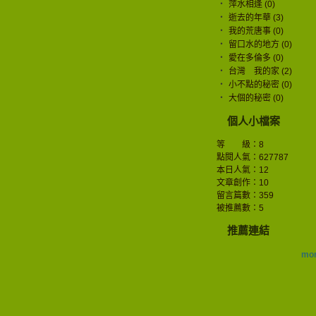
‧
萍水相逢 (0)
‧
逝去的年華 (3)
‧
我的荒唐事 (0)
‧
留口水的地方 (0)
‧
愛在多倫多 (0)
‧
台灣 我的家 (2)
‧
小不點的秘密 (0)
‧
大個的秘密 (0)
個人小檔案
等 級：8
點閱人氣：627787
本日人氣：12
文章創作：10
留言篇數：359
被推薦數：
5
推薦連結
mor