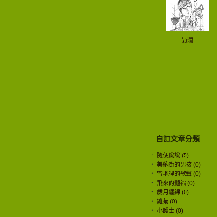
穎瀾
自訂文章分類
‧
隨便說說 (5)
‧
美納街的男孩 (0)
‧
雪地裡的歌聲 (0)
‧
飛來的豔福 (0)
‧
歲月纏綿 (0)
‧
雛菊 (0)
‧
小護士 (0)