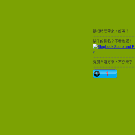
請把時間帶來，好嗎？
蝸牛的排名？不看也罷！
有朋自遠方來，不亦樂乎