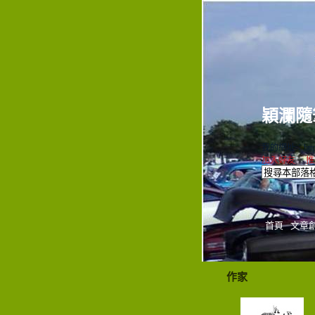
穎瀾隨
我的網址：https://
加入好友
｜
推
首頁
文章
作家