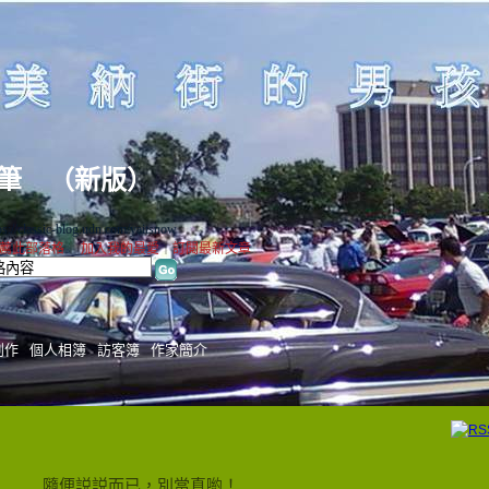
筆
（
新版
）
classic-blog.udn.com/yaitsnow
薦此部落格
｜
加入我的最愛
｜
訂閱最新文章
創作
個人相簿
訪客簿
作家簡介
隨便説説而已，別當真喲！