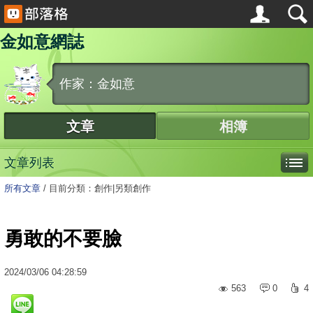
金如意網誌
作家：金如意
文章
相簿
文章列表
所有文章
/
目前分類：創作|另類創作
勇敢的不要臉
2024
/
03
/
06
04:28:59
563
0
4