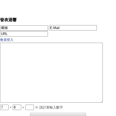
發表迴響
會員登入
+
=
※ 請計算輸入數字