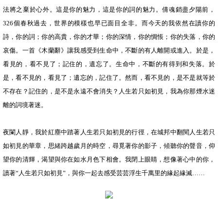
法將之棄於心外。這是你的魅力，這是你的詞的魅力。倩魂銷盡夕陽前，
326個春秋過去，世界的模樣也早已面目全非。而今天的我依然在讀你的
詩，你的詞；你的高貴，你的才華；你的深情，你的惆悵；你的失落，你的
哀傷。一首《木蘭辭》讓我感受到生命中，不斷的有人離開或進入。於是，
看見的，看不見了；記住的，遺忘了。生命中，不斷的有得到和失落。於
是，看不見的，看見了；遺忘的，記住了。然而，看不見的，是不是就等於
不存在？記住的，是不是永遠不會消失？人生若只如初見，我為你那煙水迷
離的詞境著迷。
夜闌人靜，我於紅塵中踏著人生若只如初見的行徑，在城邦中翻閱人生若只
如初見的華章，思緒跨越歲月的時空，尋覓著你的影子，傾聽你的聲音，仰
望你的清輝，渴望與你在如水月色下相會。我閉上眼睛，想像著心中的你，
讀著“人生若只如初見”，與你一起去感受芸芸浮生千萬里的緣起緣滅……