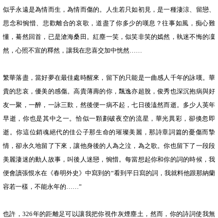
似乎永遠是為情而生，為情而傷的。人生若只如初見，是一種淒涼、留戀、
思念和惋惜、悲歡離合的哀歌，道盡了你多少的嘆息？往事如風，痴心難
懂，驀然回首，已是滄海桑田。紅塵一笑，似笑非笑的嫣然，執迷不悔的凜
然，心照不宣的釋然，讓我在悲喜交加中恍然……
繁華落盡，當好夢在最佳處時醒來，留下的只能是一曲感人千年的詠嘆。華
貴的悲哀，優美的感傷。高貴薄壽的你，飄逸亦超脫，俊秀也深沉抱病與好
友一聚，一醉，一詠三歎，然後便一病不起，七日後溘然而逝。多少人英年
早逝，你也是其中之一。恰似一顆劃破夜空的流星，華光異彩，卻倏忽即
逝。你這位銷魂絕代的佳公子那生命的璀璨美麗，那詩章詞篇的憂傷而摯
情，卻永久地留了下來，讓他身後的人為之泣，為之歌。你也留下了一段段
美麗淒迷的動人故事，叫後人迷戀，惋惜。每當想起你和你的詞的時候，我
便會讀張恨水在《春明外史》中寫到的“看到平日寫的詞，我就料他跟那納蘭
容若一樣，不能永年的……”
也許，326年的距離足可以讓我把你視作灰煙塵土，然而，你的詩詞使我無