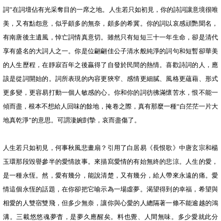
詞”在詞壇佔有光采奪目的一席之地。人生若只如初見，你的詩詞讓意境很唯
美，又有點怨意，似乎頗多的無奈，頗多的希冀。你的詞以哀感頑艷聞名，
有南唐後主遺風，悼亡詞情真意切。雖然只有短短三十一年生命，卻是清代
享有盛名的大詞人之一。你是位翩翩佳公子清水般純淨的詞句和短暫卻華美
的人生歷程，在靜寂百年之後贏得了自發於民間的熱情。喜歡詩詞的人，應
該是從詞開始的。詞所表現的內容更狹窄、感情更細膩、風格更蘊藉、形式
更多變，更容易打動一個人敏感的心。你和你的詞彷彿滿懷苦水，恨不能一
傾而盡，根本不想給人回味的餘地，掩卷之際，真有那麼一種“白茫茫一片大
地真乾淨”的意思。可謂淒婉剴摯，哀而盡傷了。
人生若只如初見，何事秋風悲畫扇？引用了白居易《長恨歌》中唐玄宗和楊
玉環那段毀譽參半的愛情故事。來描寫愛情的有始無終的悲涼。人生的愛，
是一種永恆。然，愛有幾分，能說清楚，又有幾分，給人帶來永遠的痛。愛
情這個永恆的話題，在你卻把它喻示為一場虛夢。渴望得到的幸福，希望與
相愛的人雙宿雙飛，但多少無奈，讓你與心愛的人總隔著一條不能逾越的鴻
溝。三載悠悠魂夢杳，是夢久應醒矣。料也覺、人間無味。多少愛就此分