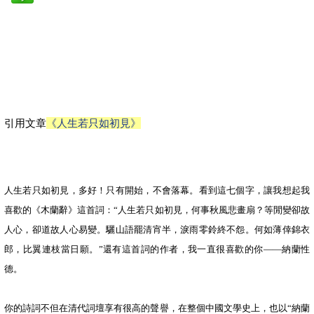
引用文章
《人生若只如初見》
人生若只如初見，多好！只有開始，不會落幕。看到這七個字，讓我想起我
喜歡的《木蘭辭》這首詞：“人生若只如初見，何事秋風悲畫扇？等閒變卻故
人心，卻道故人心易變。驪山語罷清宵半，淚雨零鈴終不怨。何如薄倖錦衣
郎，比翼連枝當日願。”還有這首詞的作者，我一直很喜歡的你——納蘭性
德。
你的詩詞不但在清代詞壇享有很高的聲譽，在整個中國文學史上，也以“納蘭