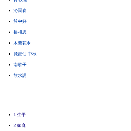
沁園春
於中好
長相思
木蘭花令
琵琶仙 中秋
南歌子
飲水詞
1
生平
2
家庭