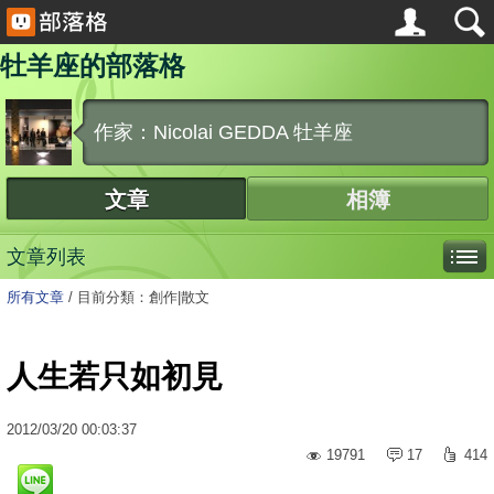
牡羊座的部落格
作家：Nicolai GEDDA 牡羊座
文章
相簿
文章列表
所有文章
/
目前分類：創作|散文
人生若只如初見
2012
/
03
/
20
00:03:37
19791
17
414