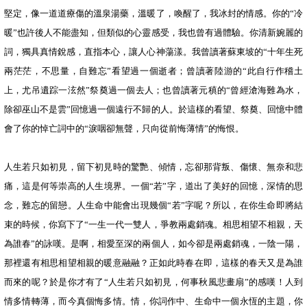
堅定，像一道道療傷的溫泉湯藥，溫暖了，喚醒了，我冰封的情感。你的“冷
暖”也許後人不能盡知，但類似的心靈感受，我也曾有過體驗。你清新婉麗的
詞，獨具真情銳感，直指本心，讓人心神蕩漾。我曾讀著蘇東坡的“十年生死
兩茫茫，不思量，自難忘”看望過一個逝者；曾讀著陸游的“此自行作稽土
上，尤吊遺踪一泫然”祭奠過一個去人；也曾讀著元稹的“曾經滄海難為水，
除卻巫山不是雲”回憶過一個遠行不歸的人。於這樣的看望、祭奠、回憶中體
會了你的悼亡詞中的“淚咽卻無聲，只向從前悔薄情”的悔恨。
人生若只如初見，留下初見時的驚艷、傾情，忘卻那背叛、傷懷、無奈和悲
痛，這是何等崇高的人生境界。一個“若”字，道出了美好的回憶，深情的思
念，難忘的留戀。人生命中能會出現幾個“若”字呢？所以，在你生命即將結
束的時候，你寫下了“一生一代一雙人，爭教兩處銷魂。相思相望不相親，天
為誰春”的詠嘆。是啊，相愛至深的兩個人，如今卻是兩處銷魂，一陰一陽，
那裡還有相思相望相親的暖意融融？正如此時春在即，這樣的春天又是為誰
而來的呢？於是你才有了“人生若只如初見，何事秋風悲畫扇”的感嘆！人到
情多情轉薄，而今真個悔多情。情，你詞作中、生命中一個永恆的主題，你