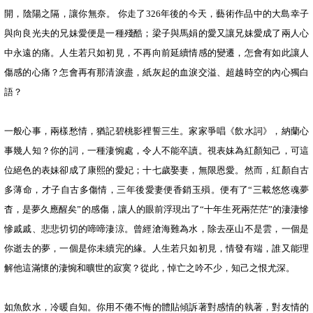
開，陰陽之隔，讓你無奈。 你走了326年後的今天，藝術作品中的大島幸子
與向良光夫的兄妹愛便是一種殘酷；梁子與馬娟的愛又讓兄妹愛成了兩人心
中永遠的痛。人生若只如初見，不再向前延續情感的變遷，怎會有如此讓人
傷感的心痛？怎會再有那清淚盡，紙灰起的血淚交溢、超越時空的內心獨白
語？
一般心事，兩樣愁情，猶記碧桃影裡誓三生。家家爭唱《飲水詞》，納蘭心
事幾人知？你的詞，一種淒惋處，令人不能卒讀。視表妹為紅顏知己，可這
位絕色的表妹卻成了康熙的愛妃；十七歲娶妻，無限恩愛。然而，紅顏自古
多薄命，才子自古多傷情，三年後愛妻便香銷玉殞。便有了“三載悠悠魂夢
杳，是夢久應醒矣”的感傷，讓人的眼前浮現出了“十年生死兩茫茫”的淒淒慘
慘戚戚、悲悲切切的啼啼淒涼。曾經滄海難為水，除去巫山不是雲，一個是
你逝去的夢，一個是你未續完的緣。人生若只如初見，情發有端，誰又能理
解他這滿懷的淒惋和曠世的寂寞？從此，悼亡之吟不少，知己之恨尤深。
如魚飲水，冷暖自知。你用不倦不悔的體貼傾訴著對感情的執著，對友情的