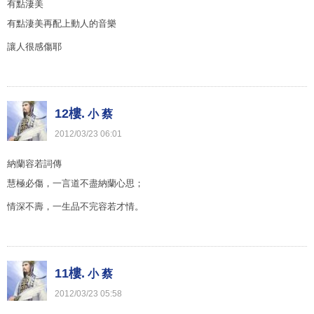
有點淒美
有點淒美再配上動人的音樂
讓人很感傷耶
12樓.
小 蔡
2012
/
03
/
23
06
:
01
納蘭容若詞傳
慧極必傷，一言道不盡納蘭心思；
情深不壽，一生品不完容若才情。
11樓.
小 蔡
2012
/
03
/
23
05
:
58