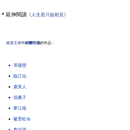
*
延伸閱讀
《人生若只如初見》
維基文庫
中
納蘭性德
的作品：
菩薩蠻
臨江仙
虞美人
採桑子
夢江南
鬢雲松令
青衫濕