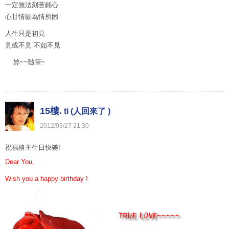
一定無法刻苦銘心
心甘情願為情所困
人生只是初見
見或不見 不如不見
婷~~隨筆~
15樓.
ti (人回來了 )
2012
/
03
/
27
21
:
30
祝福格主生日快樂!
Dear You,
Wish you a happy birthday !