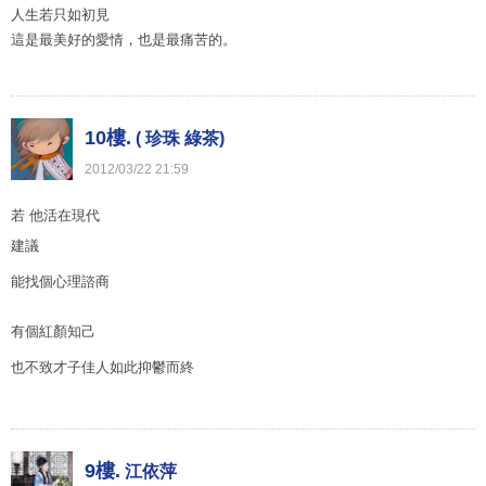
人生若只如初見
這是最美好的愛情，也是最痛苦的。
10樓.
( 珍珠 綠茶)
2012
/
03
/
22
21
:
59
若 他活在現代
建議
能找個心理諮商
有個紅顏知己
也不致才子佳人如此抑鬱而終
9樓.
江依萍