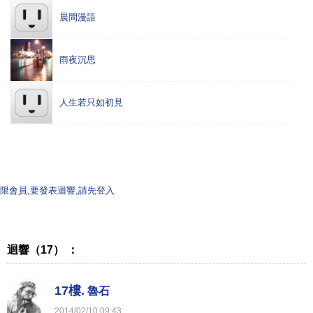
晨間漫語
雨夜沉思
人生若只如初見
限會員,要發表迴響,請先登入
迴響（17） ：
17樓.
魯石
2014
/
02
/
10
09
:
43