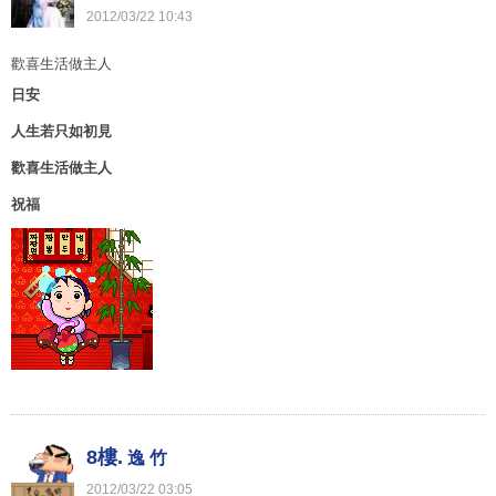
2012
/
03
/
22
10
:
43
歡喜生活做主人
日安
人生若只如初見
歡喜生活做主人
祝福
8樓.
逸 竹
2012
/
03
/
22
03
:
05