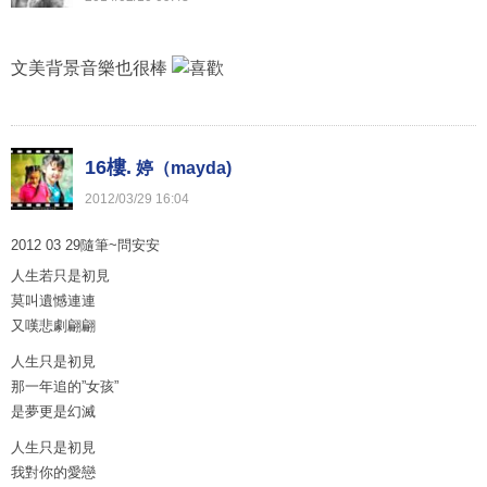
文美背景音樂也很棒
16樓.
婷（mayda)
2012
/
03
/
29
16
:
04
2012 03 29隨筆~問安安
人生若只是初見
莫叫遺憾連連
又嘆悲劇翩翩
人生只是初見
那一年追的”女孩”
是夢更是幻滅
人生只是初見
我對你的愛戀