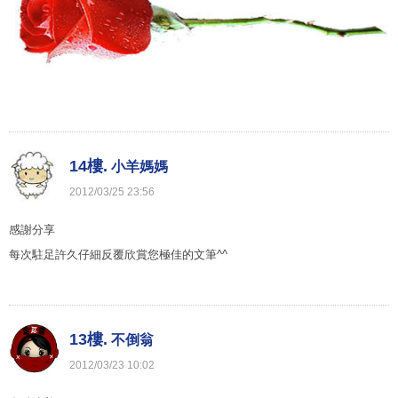
14樓.
小羊媽媽
2012
/
03
/
25
23
:
56
感謝分享
每次駐足許久仔細反覆欣賞您極佳的文筆^^
13樓.
不倒翁
2012
/
03
/
23
10
:
02