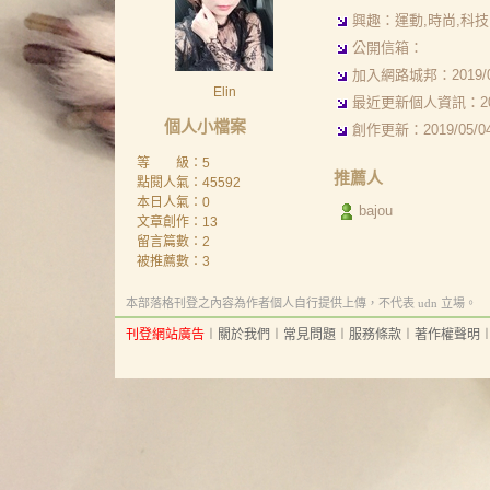
興趣：運動,時尚,科技
公開信箱：
加入網路城邦：2019/03/
Elin
最近更新個人資訊：2020/
個人小檔案
創作更新：2019/05/04 
等 級：5
推薦人
點閱人氣：45592
本日人氣：0
bajou
文章創作：13
留言篇數：2
被推薦數：
3
本部落格刊登之內容為作者個人自行提供上傳，不代表 udn 立場。
刊登網站廣告
︱
關於我們
︱
常見問題
︱
服務條款
︱
著作權聲明