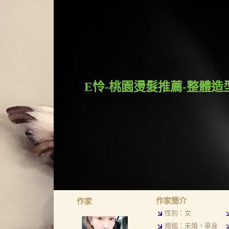
E怜-桃園燙髮推薦-整體造
作家簡介
作家
性別：女
婚姻：未婚，單身