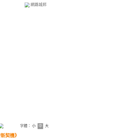
網路城邦
字體：
小
中
大
發新契機》