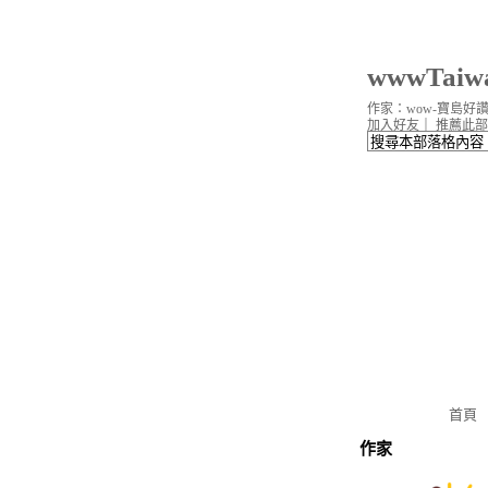
wwwTai
作家：wow-寶島好
加入好友
｜
推薦此部
首頁
作家