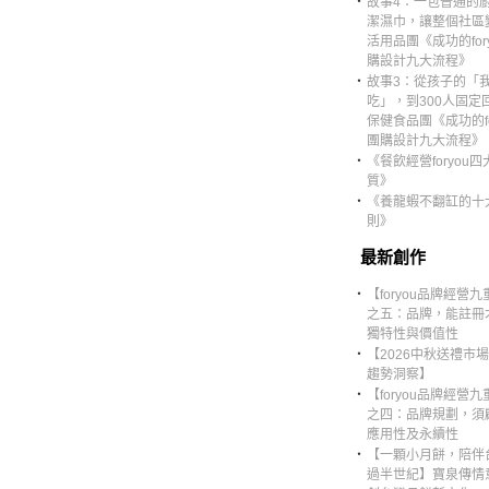
‧
故事4：一包普通的
潔濕巾，讓整個社區
活用品團《成功的for
購設計九大流程》
‧
故事3：從孩子的「
吃」，到300人固定
保健食品團《成功的fo
團購設計九大流程》
‧
《餐飲經營foryou四
質》
‧
《養龍蝦不翻缸的十
則》
最新創作
‧
【foryou品牌經營
之五：品牌，能註冊
獨特性與價值性
‧
【2026中秋送禮市
趨勢洞察】
‧
【foryou品牌經營
之四：品牌規劃，須
應用性及永續性
‧
【一顆小月餅，陪伴
過半世紀】寶泉傳情