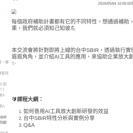
2026/05/04 10:00:00
每個政府補助計畫都有它的不同特性，想通過補助
果，我們就必須知己知彼💪
本交流會將針對即將上線的台中SBIR，透過執行實
眉眉角角，並介紹AI工具的應用，來協助企業放大
專賣，哪
✨
為顧客找
則-如
？》
學A
🔰課程大綱：
學A
如何善用AI工具放大創新研發的效益
BIR
台中SBIR特性分析與實例分享
下的創
Q&A