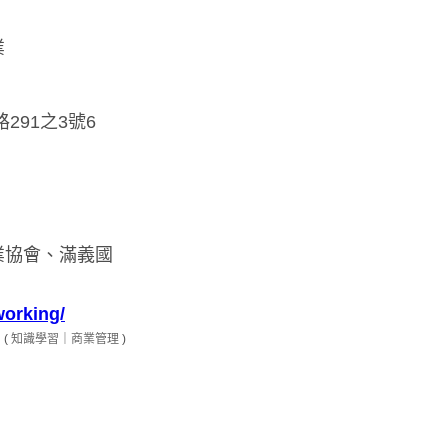
業
91之3號6
業協會、滿義國
working/
(
知識學習
｜
商業管理
)