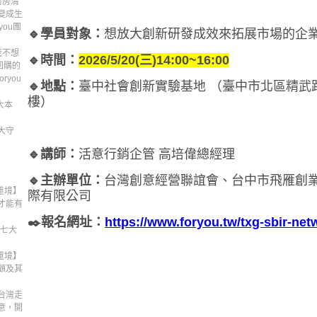
廚房清
變成生
you團
🔹學員對象：
想放大創新研發成效來拓展市場的企
我不想
🔹時間：
2026/5/20(三)14:00~16:00
回購的
ryou
🔹地點：
臺中社會創新實驗基地 （臺中市北區精武路2
樓）
大本
大守
🔹講師：
活意行銷企管 高培偉總經理
🔹主辦單位：
台灣創意經營聯誼會、台中市飛雁創
九重境】
際有限公司
才能有
✒️報名網址：
https://www.foryou.tw/txg-sbir-net
場七大
九重境】
顧及其
台灣走
意，開