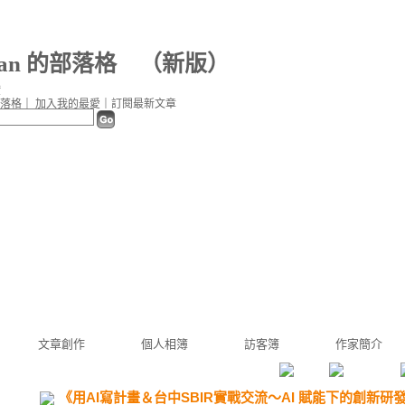
wan 的部落格
（
新版
）
讚
落格
｜
加入我的最愛
｜
訂閱最新文章
文章創作
個人相簿
訪客簿
作家簡介
《用AI寫計畫＆台中SBIR實戰交流～AI 賦能下的創新研