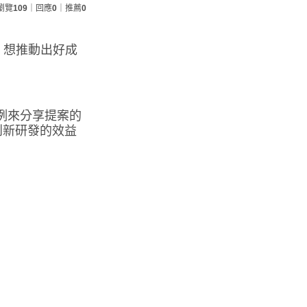
瀏覽
109
｜回應
0
｜推薦
0
、想推動出好成
例來分享提案的
創新研發的效益