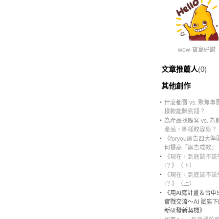
wow-寶島好讚
文章推薦人
(0)
其他創作
‧
什麼都賣 vs. 聚焦
樣較能賺到錢？
‧
為產品找顧客 vs. 
產品，哪樣較容易？
‧
《foryou廣告四大準
何提高「廣告成效」
‧
《現在，到底該不該
I？》（下）
‧
《現在，到底該不該
I？》（上）
‧
《用AI寫計畫＆台中S
實戰交流～AI 賦能
新研發新契機》