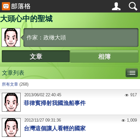
大頭心中的聖城
作家：政橄大頭
文章
相簿
文章列表
所有文章
(268)
2013
/
06
/
02
22:40:45
917
菲律賓掃射我國漁船事件
2012
/
11
/
27
09:31:36
1,009
台灣這個讓人看輕的國家