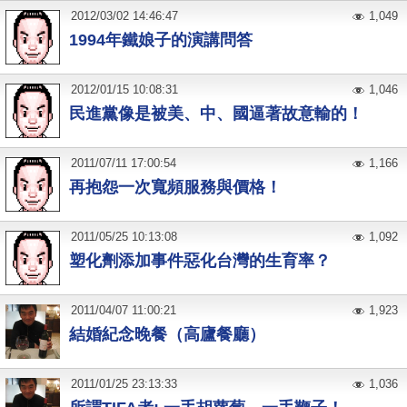
2012
/
03
/
02
14:46:47
1,049
1994年鐵娘子的演講問答
2012
/
01
/
15
10:08:31
1,046
民進黨像是被美、中、國逼著故意輸的！
2011
/
07
/
11
17:00:54
1,166
再抱怨一次寬頻服務與價格！
2011
/
05
/
25
10:13:08
1,092
塑化劑添加事件惡化台灣的生育率？
2011
/
04
/
07
11:00:21
1,923
結婚紀念晚餐（高廬餐廳）
2011
/
01
/
25
23:13:33
1,036