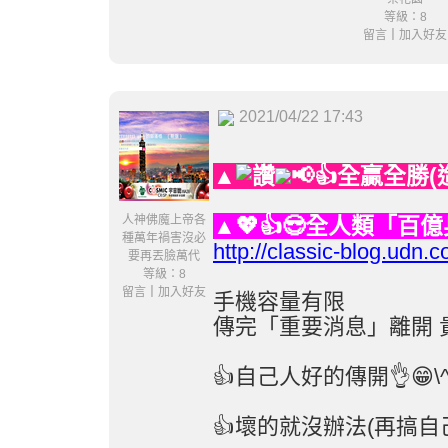
等級：8
留言
｜
加入好友
2021/04/22 17:43
▲
📢👍全贏全勝
人神佛魔上帝各
▲💖👍😎全人類「百
種萬年禍害沒必
http://classic-blog.ud
要再丟臉萬代
等級：8
留言
｜
加入好友
手機容量有限
傳完「重要消息」離開 
👍自己人好的傳開👌😁\^
👍壞的就沒辦法(再搞自己人