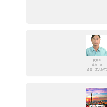
吳寒雲
等級：8
留言
｜
加入好友