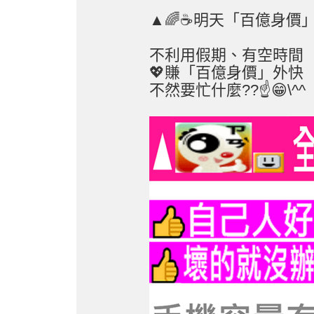
▲🌈☕明天「百億身價」到處
不利用假期、有空時間
💖賺「百億身價」外快
不然要忙什麼??☝️😁\^^