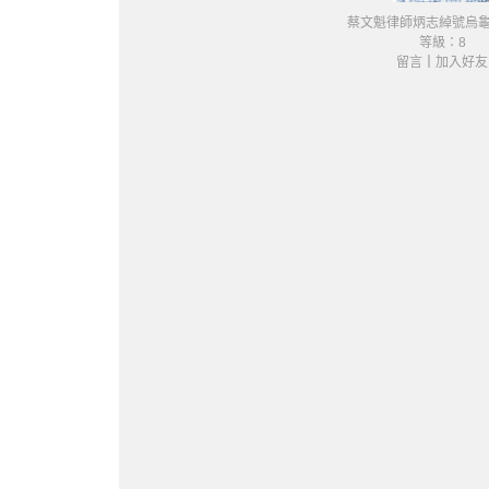
蔡文魁律師炳志綽號烏龜Tor
等級：8
留言
｜
加入好友