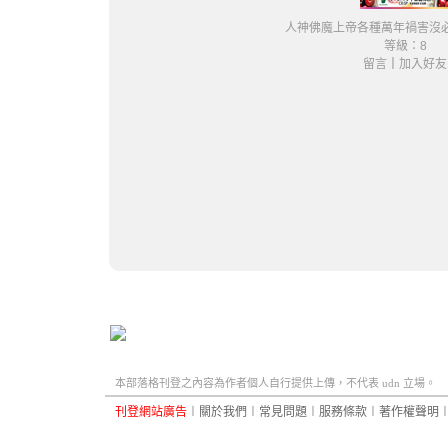
人神佛魔上帝各種萬年禍害沒
等級：8
留言
｜
加入好友
本部落格刊登之內容為作者個人自行提供上傳，不代表 udn 立場。
刊登網站廣告
︱
關於我們
︱
常見問題
︱
服務條款
︱
著作權聲明