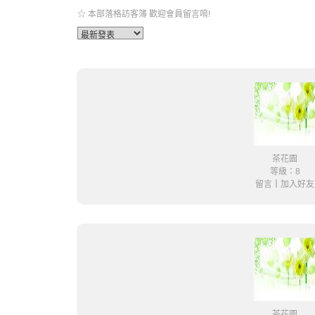
☆ 本部落格訪客簿 歡迎會員留言唷!
茶花園
等級：8
留言
｜
加入好友
茶花園