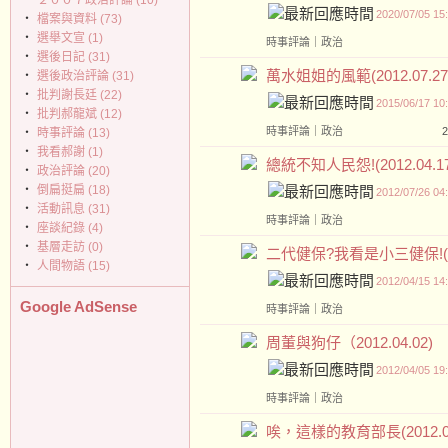
‧
２００７政治評論 (10)
2020/07/05 15
‧
檔案與資料 (73)
‧
選舉文宣 (1)
時事評論
｜
政治
‧
選後日記 (31)
萬水姐姐的風範(2012.07.27
‧
選後政治評論 (31)
‧
批判謝長廷 (22)
2015/06/17 10
‧
批判郝龍斌 (12)
時事評論
｜
政治
‧
時事評論 (13)
‧
我看郝謝 (1)
總統不知人民怨!(2012.04.17
‧
政治評論 (20)
‧
倒扁挺扁 (18)
2012/07/26 04
‧
活動訊息 (31)
時事評論
｜
政治
‧
座談紀錄 (4)
‧
基層走訪 (0)
二代健保?我看是小三健保!(201
‧
人間物語 (15)
2012/04/15 14
Google AdSense
時事評論
｜
政治
周董與狗仔（2012.04.02)
2012/04/05 19
時事評論
｜
政治
唉，這樣的教育部長(2012.03