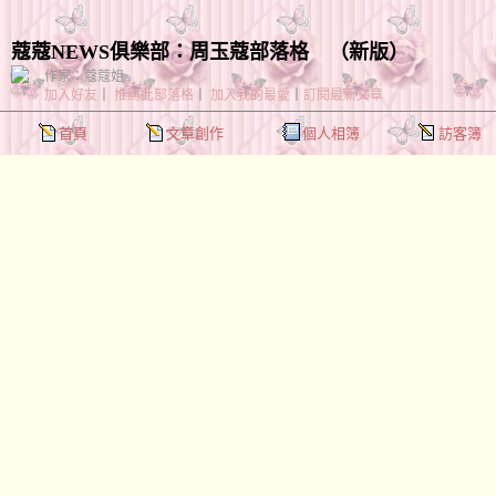
蔻蔻NEWS俱樂部：周玉蔻部落格
（
新版
）
作家：蔻蔻姐
加入好友
｜
推薦此部落格
｜
加入我的最愛
｜
訂閱最新文章
首頁
文章創作
個人相簿
訪客簿