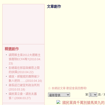
文章創作
精選創作
‧
請問蔡主席2012大選敢主
張廢除ECFA嗎?(2010.04.
23)
‧
彭總裁在邪惡與鄉愿之間
的抉擇(2010.04.22)
‧
據說，郝龍斌的團隊被少
數人把持........(2010.04.16)
‧
謝長廷已被宣判政治死刑
☆ 本網誌文章 歡迎會員回應唷!
(2010.03.18)
‧
國民黨立委，請別太囂
第
頁／共
張！(2008.03.27)
國民黨員千萬別搶馬英九的主席