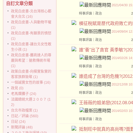
自訂文章分類
2021/04/30 15
‧
政見白皮書-北台灣核心都
時事評論
｜
政治
會大台北 (16)
‧
政見白皮書-人與動物平權
橫征稅賦是歷代政府敗亡的開始!(
(1)
2014/09/04 12
‧
政見白皮書-有願景的憤怒
(1)
時事評論
｜
政治
‧
政見白皮書-讓台北女性敢
誰"養"出了貪官 黃季敏?(2012.
生小孩 (1)
‧
政見白皮書-攤商達人的尊
2014/02/26 14
嚴與希望：搶救傳統市場
(1)
時事評論
｜
政治
‧
政策白皮書-向樸實紥實的
誰造成了台灣的危機?(2012.0
客家族群致敬 (1)
‧
一個誠實女性的故事 (16)
2012/12/08 10
‧
政見 (0)
時事評論
｜
政治
‧
老馬爛攤子 (24)
‧
法國總統大選２００７ (1
王薇薇的姐弟戀(2012.08.04
2)
‧
台北市政檔案 (1)
2014/02/03 10
‧
日記／評論 (560)
時事評論
｜
政治
‧
日記 (24)
‧
新聞評論 (48)
抵制旺中就真的高尚嗎?面對自己