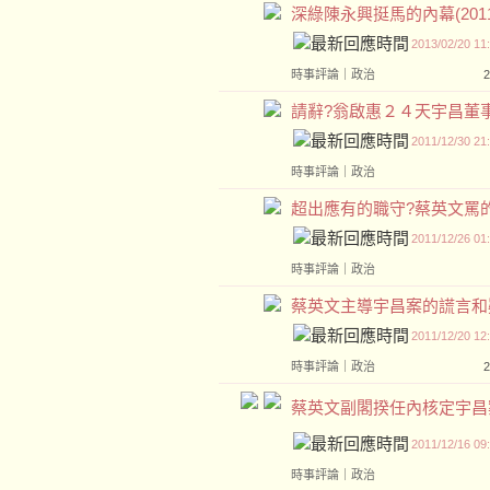
深綠陳永興挺馬的內幕(2011.1
2013/02/20 11
時事評論
｜
政治
請辭?翁啟惠２４天宇昌董事任期
2011/12/30 21
時事評論
｜
政治
超出應有的職守?蔡英文罵的是自己
2011/12/26 01
時事評論
｜
政治
蔡英文主導宇昌案的謊言和疑點!(
2011/12/20 12
時事評論
｜
政治
蔡英文副閣揆任內核定宇昌案,証據
2011/12/16 09
時事評論
｜
政治