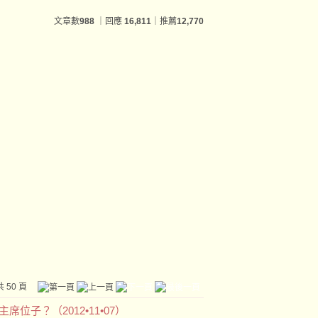
文章數
988
｜回應
16,811
｜推薦
12,770
 50 頁
位子？（2012•11•07）