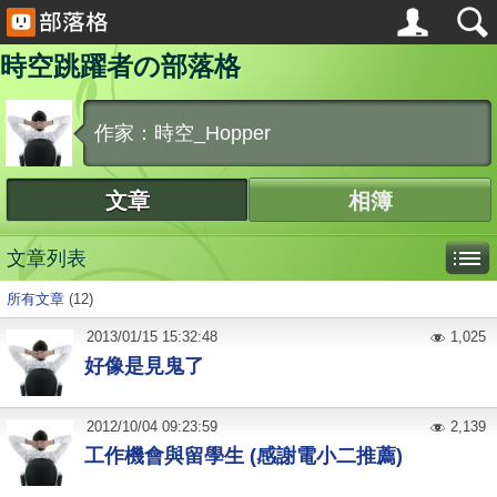
時空跳躍者の部落格
作家：時空_Hopper
文章
相簿
文章列表
所有文章
(12)
2013
/
01
/
15
15:32:48
1,025
好像是見鬼了
2012
/
10
/
04
09:23:59
2,139
工作機會與留學生 (感謝電小二推薦)