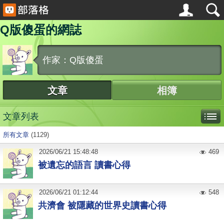
Q版傻蛋的網誌
作家：Q版傻蛋
文章
相簿
文章列表
所有文章
(1129)
2026
/
06
/
21
15:48:48
469
被遺忘的語言 讀書心得
2026
/
06
/
21
01:12:44
548
共濟會 被隱藏的世界史讀書心得