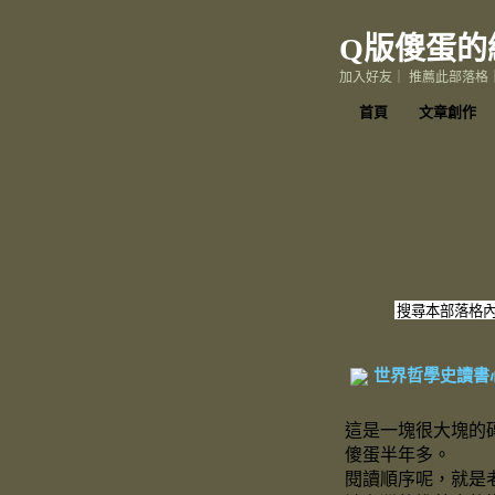
Q版傻蛋的
加入好友
｜
推薦此部落格
首頁
文章創作
世界哲學史讀書
這是一塊很大塊的
傻蛋半年多。
閱讀順序呢，就是