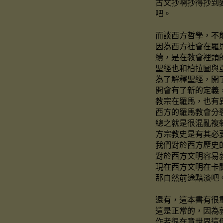
古文抄啊抄得抄到
吧。
而談西方哲學，不
因為西方社會在羅
續，是在教會裡頭
聖經也和柏拉圖與
為了解釋聖經，開
開會有了新的定義
教宗在羅馬，也有
西方的羅馬教會分
總之就是很混亂複
方宗教史是有其必
我們對於西方歷史
對於西方文明容易
現在西方文明在卡
那自然前途黯淡吧
還有，這本書有很
這是正常的，因為
作者很在意世界這