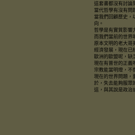
這套書都沒有討論
當代哲學有沒有問
當我們回顧歷史，
向。
哲學是有實質影響
而我們當前的世界
原本文明的老大哥
經濟發展，現在已
歐洲的歐盟呢，缺
現在有普世的正義
宗教能當明燈，不
現在的世界問題，
於，失去能夠服眾
這，與其說是政治