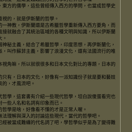
，東方的儒學，這些曾經傳入西方的學問，也當成哲學史
重視的，就是伊斯蘭的哲學。
的一神教，伊斯蘭還是古希臘哲學重新傳入西方要角，而
直接就融合了其統治區域的各種文明與知識，所以伊斯蘭
大。
個神秘主義，結合了希臘哲學，印度思想，再伊斯蘭化，
派，叫作蘇菲主義，影響了浪漫文化，還有法國流行的唯
本視角嘛，所以就很很多和日本文化對比的專題，日本的
的只有，日本的文化，好像有一派知識份子就是要和藝妓
哀的，才風流吧。
代哲學，這套書有介紹一些現代哲學，坦白說傻蛋看完也
對一些人名和名詞有印象而已。
的哲學是啥，好像看不懂的才是正常人喔。
無法理解與深入的討論這些現代，當代的哲學吧。
已經被當成難纏的代名詞了吧，學哲學似乎是為了變得難