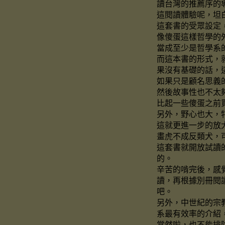
讀台灣的推薦序的
這閱讀體驗呢，坦
這套書的受眾設定
像傻蛋這樣哲學的
當成至少是哲學系
而這本書的形式，
果沒有基礎的話，
如果只是顧名思義
然後故事性也不太
比起一些傻蛋之前
另外，野心也大，
這就更進一步的放
畫虎不成反類犬，
這套書就開放試讀
的。
辛苦的啃完後，感
讀，再根據別冊閱
吧。
另外，中世紀的宗
系最有效率的介紹
當然啦，也不能排