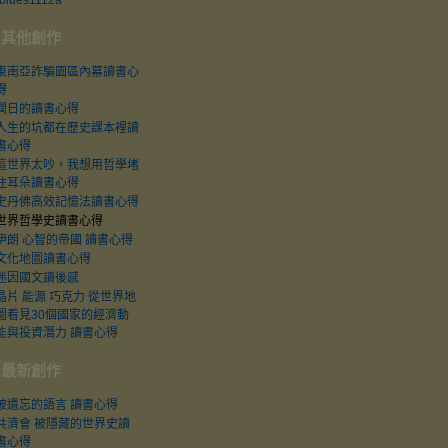
blues1112a
其他創作
東南亞詐騙園區內幕讀書心
得
潤日的讀書心得
人生的坑都在歷史課本裡讀
書心得
這世界太吵，我想用哲學堵
住耳朵讀書心得
史丹佛高效記憶法讀書心得
世界哲學史讀書心得
伊朗 心智的帝國 讀書心得
文化地圖讀書心得
迷因國文讀後感
晶片 能源 巧克力 從世界地
圖看見30個國家的經濟動
能與投資潛力 讀書心得
最新創作
被遺忘的語言 讀書心得
共濟會 被隱藏的世界史讀
書心得