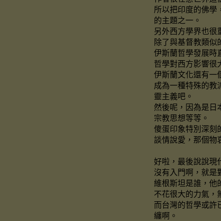
所以把印度的佛學
的主題之一。
另外西方學界也很
除了與基督教類似
伊斯蘭哲學發展時
哲學對西方影響很
伊斯蘭文化還有一
成為一種特殊的教
靈主義吧。
然後呢，因為是日
宗教思想等等。
傻蛋印象特別深刻
談情說愛，那個物
好啦，最後說說現
沒有入門啊，就是
維根斯坦是誰，他
不花很大的力氣，
而台灣的哲學或許
纏啊。