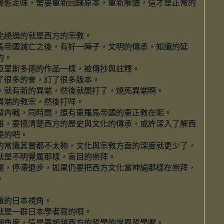
變態走味，需要重新回歸原本，重新解讀，這才是正常的
能繞過的就是西方的宗教。
馬帝國滅亡之後，有好一陣子，文明的傳承，知識的延
的。
亞里斯多德的作品一樣，被傳抄與註釋。
了很多的會，訂了很多版本。
，就有新的異端，然後就開打了，燒死異端啊。
異端的教宗，然後打咩。
裂內戰，同時間，還有東羅馬帝國的東正教在呢。
雜，要搞清楚西方的歷史與文化的傳承，或許深入了解西
要的吧。
的常識其實都不太夠，文化與宗教方面的深度就更少了，
就是不明覺厲那樣，盲目的崇拜。
關，停滯退步，如果仍要把西方文化當神諭那樣在崇拜，
。
重的日本視角。
就是一群日本學者寫的唄。
個角度，這是要超越西方的哲學的世界哲學喔。