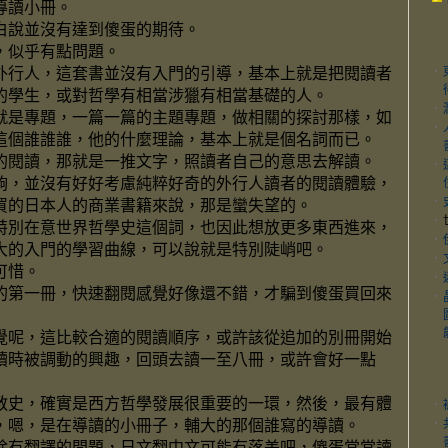
導讀小冊。
白說並沒有達到傻蛋的期待。
，似乎有點問題。
外行人，這套書並沒有入門的引導，基本上就是把閱讀者
‧
的學生，或對哲學有相當涉獵有相當基礎的人。
‧
就是專題，一篇一篇的主題專題，做相關的探討那樣，如
‧
這個誰誰誰，他的什麼理論，基本上就是個名詞而已。
的閱讀，那就是一推文字，照讀者自己的意思去解讀。
‧
夠，並沒有好好考慮純粹好奇的外行人讀者的閱讀體驗，
‧
買的日本人的商業書籍來說，那是蠻失望的。
‧
特別在意世界哲學史這個詞，也因此想放更多東西進來，
‧
大的入門的學習曲線，可以說就是特別陡峭吧。
‧
可惜。
‧
的第一冊，快速翻閱感覺好像還不錯，才騙到傻蛋買回來
‧
覺呢，這比較合適的閱讀順序，或許該從追加的別冊開始
讀時被調動的興趣，回頭去讀一至八冊，或許會好一點
教史，確實是西方哲學發展很重要的一環，然後，最有體
‧
，嗯，是在導讀的小冊子，輔大的那個誰寫的導讀。
‧
除有翻譯的問題，日文翻中文可能有落差吧，傻蛋常常讀