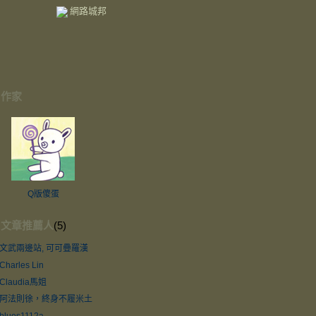
網路城邦
作家
Q版傻蛋
文章推薦人
(5)
文武兩邊站, 可可疊羅漢
Charles Lin
Claudia馬姐
阿法則徐，終身不履米土