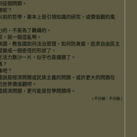
到這個問題。
題呢？
以前的哲學，基本上是引領知識的研究，或價值觀的風
力的，不是為了難纏的。
呢，就一個混亂啊。
美國，教各國如何法治管理，如何防貪腐，追求自由民主
經變成一個奇怪的形狀了。
乏活力散沙一片，似乎也是撞牆了。
嗎？
像吧？
要說是經濟問題或民族主義的問題，或許更大的問題在
的世界價值觀吧。
或經濟問題，更可能是哲學問題呀。
(
不分類
｜
不分類
)