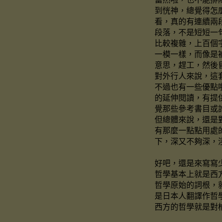
到恍神，總覺得怎
看，真的有連續兩
段落，不是短短一
比較複雜，上百個
一模一樣，而像是
意思，趕工，然後
對外行人來說，這
不過也有一些優點
的延伸閱讀，有提
覺那些參考書目或
但總體來說，還是
有那麼一點點用處
下，深又不夠深，
好吧，還是來寫寫
哲學基本上就是西
哲學原始的詞根，
是日本人翻譯作哲
西方的哲學就是對