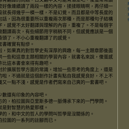
‧
麼好像連續讀了兩段一樣的內容，揉揉眼睛啊，再仔細一
‧
段就長得幾乎一模一樣，不是幻覺。而且都是中等長度的
‧
句話，因為很重要所以重複兩次那種，而是那種句子結構
字，感覺不太好翻譯與理解的內容，重複了。不是每個字
被翻譯兩次，有些細節用字稍稍不同，但感覺應該是一個
昏頭了，不小心重複翻譯了的感覺。
套書確實有點慘。
啦，如果真的對哲學史有深厚的興趣，每一主題章節後面
供一些和這章主題相關的學習內容，就書名來說，傻蛋感
許比這本書會來得有趣吧。
對於擴展哲學方面的常識，增加一些思考的角度上，還是
的啦，不過就是這個創作計畫有點自我感覺良好，不上不
淺又一點不淺，感覺是作者們寫來自己爽的一套書吧。
少數還有印象的內容吧。
方的，柏拉圖與亞里斯多德一脈傳承下來的一門學問。
就是對智慧的熱愛那樣。
學的，和中文的哲人的學問叫哲學是沒關係的。
柏拉圖的一系列的註腳而已。