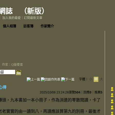
網誌
（
新版
）
｜
加入我的最愛
｜
訂閱最新文章
個人相簿
訪客簿
作家簡介
作家：Q版傻蛋
字體：
小
中
大
心得
2025/10/06 23:24:28
瀏覽
504
｜回應
0
｜推薦
5
磚頭，九本書加一本小冊子，作為消遣的零散閱讀，卡了
老老實實的由一讀到八，再讀應該算第九的別冊，最後才