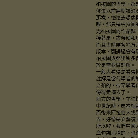
柏拉圖的哲學，都
傻蛋以前無聊讀過
那樣，慢慢去想像
喔，那只是柏拉圖
光柏拉圖的作品就
接著是，古時候和
而且古時候各地方
版本，翻譯過會有
柏拉圖與亞里斯多
於是需要做註解。
一般人看得是看得
註解是當代學者的
之類的，或某學者
傳得走鐘去了。
西方的哲學，在柏
中世紀時，原本相
而後來阿拉伯人找
界，好像是文藝復
所以啦，我們中國
章句訓沽啥的，也