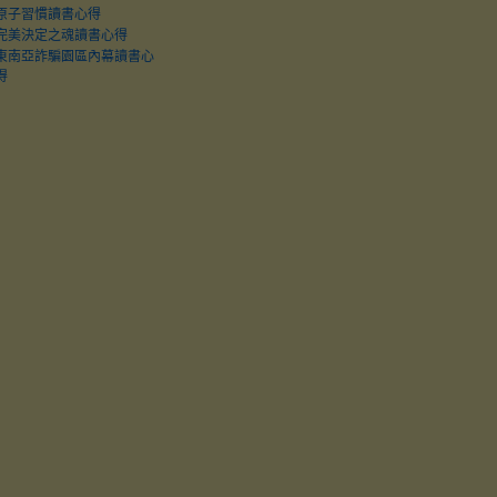
原子習慣讀書心得
完美決定之魂讀書心得
東南亞詐騙園區內幕讀書心
得