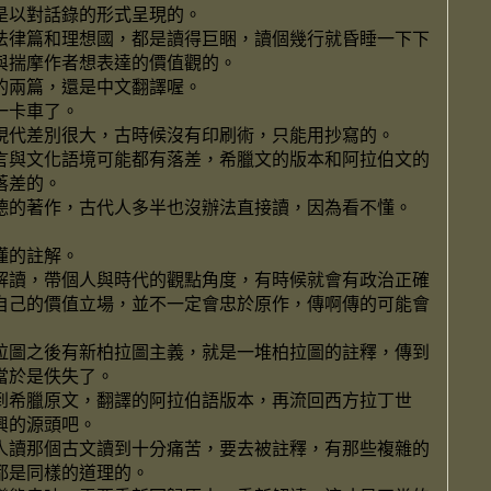
是以對話錄的形式呈現的。
法律篇和理想國，都是讀得巨睏，讀個幾行就昏睡一下下
與揣摩作者想表達的價值觀的。
的兩篇，還是中文翻譯喔。
一卡車了。
現代差別很大，古時候沒有印刷術，只能用抄寫的。
言與文化語境可能都有落差，希臘文的版本和阿拉伯文的
落差的。
德的著作，古代人多半也沒辦法直接讀，因為看不懂。
懂的註解。
解讀，帶個人與時代的觀點角度，有時候就會有政治正確
自己的價值立場，並不一定會忠於原作，傳啊傳的可能會
拉圖之後有新柏拉圖主義，就是一堆柏拉圖的註釋，傳到
當於是佚失了。
到希臘原文，翻譯的阿拉伯語版本，再流回西方拉丁世
興的源頭吧。
人讀那個古文讀到十分痛苦，要去被註釋，有那些複雜的
都是同樣的道理的。