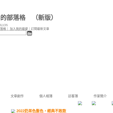
ir 的部落格
（
新版
）
ALON
落格
｜
加入我的最愛
｜
訂閱最新文章
文章創作
個人相簿
訪客簿
作家簡介
2022奶茶色髮色，經典不敗款