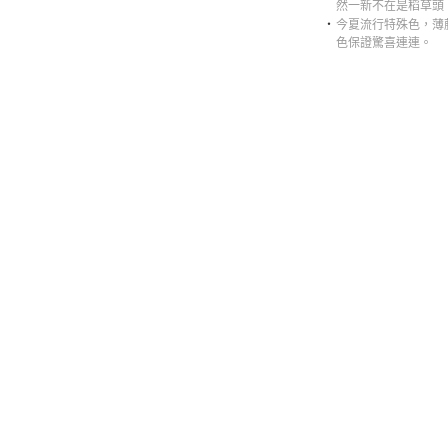
然一新不在是稻草頭
‧
今夏流行特殊色，薄
色保證驚喜連連。