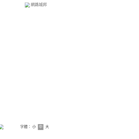
網路城邦
字體：
小
中
大