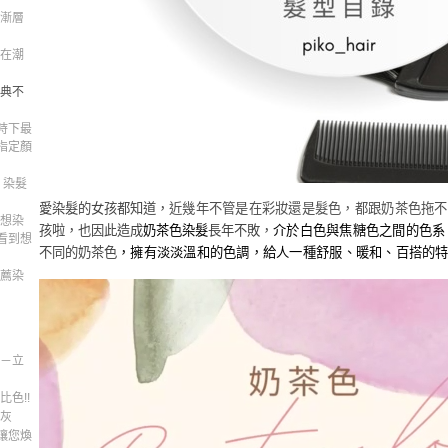
，漸層
走在潮
經典不
時下最
指定顏
 染髮
愛染髮的女孩都知道，
近幾年不管是在彩妝還是髮色，都跟奶茶色拖不
，想染
孩啦，也因此造成
奶茶色染髮
長年不敗，
介於白色與焦糖色之間的色系
看到想
不同的奶茶色
，擁有淡淡溫和的色調，給人一種舒服、暖和、百搭的
推薦染
勢－立
比色!!
和灰
讓您煥