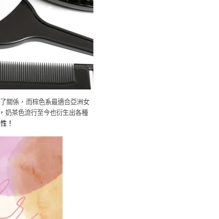
了關係，而
棕色系最適合亞洲女
，
奶茶色流行至今也衍生出各種
特性！