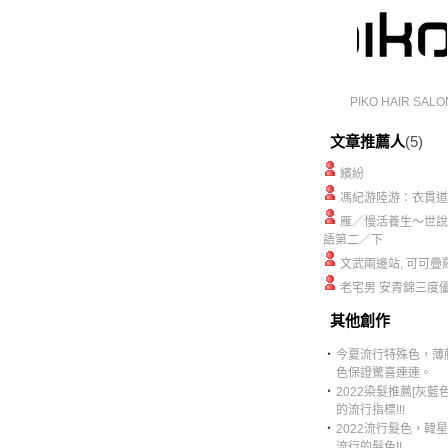
PIKO HAIR SALO
文章推薦人
(5)
繽紛
馮紀游陸游：衣貫道
雁／慢活養生～世說
語第二／下
文武兩邊站, 可可疊
老宅男 安青錦三度
其他創作
‧
今夏流行特殊色，薄
色保證驚喜連連。
‧
2022染髮推薦[灰藍
的流行指標!!!
‧
2022流行髮色，韓
流行的髮色!!