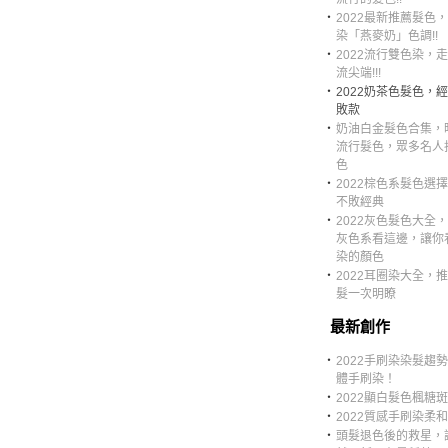
‧
2022最新推薦髮色
染「燕麥奶」色調!!
‧
2022流行雙色染，
流尖端!!!
‧
2022奶茶色髮色，
敗款
‧
奶油白金髮色合集，
流行髮色，眾多名人
色
‧
2022棕色系髮色選擇
不敗經典
‧
2022灰色髮色大全
灰色系看這邊，讓你
染的顏色
‧
2022耳圈染大全，
髮一次明瞭
最新創作
‧
2022手刷染染髮趨
體手刷染！
‧
2022顯白髮色楓糖斑
‧
2022質感手刷染柔
‧
頭髮退色後的救星，