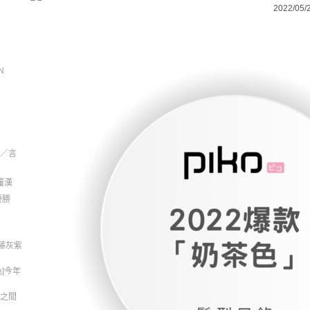
2022/05/
N
／言
羅漢
優勝
藤灰紫
色]今年
星之間