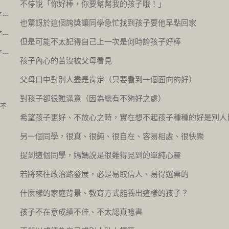
不停說「你好棒，你要幫幫我的孩子哦！」
--
也驚訝於這個誇獎讓同學急忙找到孩子要他早點回家
--
但是可能不太記得自己上一次是何時誇孩子好棒
--
孩子內心的苦沒被父母看見
父母口中對別人盡是肯定（只要看到一個面向的好）
對孩子卻很難滿意（因為總有不夠好之處）
度不
希望孩子更好、不放心之時，實在想不起孩子種種的好是別人
另一個同學，很真、很純、很自在、容易相處、很快樂
提到這個同學，媽媽說是很難得見到的單純心靈
若將來往政治路發展，必是易取信人、易得選票的
什麼樣的家庭背景、教育方式能養出這樣的孩子？
孩子不在意成績不佳、不太認真唸書