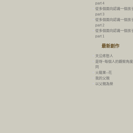
part 4
‧
從多個面向認識一個孩子-
part 3
‧
從多個面向認識一個孩子-
part 2
‧
從多個面向認識一個孩子-
part 1
最新創作
‧
天公疼憨人
‧
是呀~每個人的觀察角
同
‧
火龍果--花
‧
我的父親
‧
以父親為榮