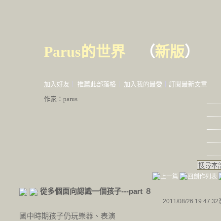
Parus的世界
（
新版
）
加入好友
｜
推薦此部落格
｜
加入我的最愛
｜
訂閱最新文章
作家：parus
從多個面向認識一個孩子---part ８
2011/08/26 19:47:32
國中時期孩子仍玩樂器、表演