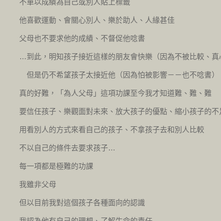
不單以成績為自己或別人貼上標籤
他喜歡運動、會關心別人、樂於助人、人緣甚佳
父母也不要求他的成績、不督促他唸書
…到此，明知孩子接近這樣的朋友會快樂（因為不被比較、真
但是仍不希望孩子太接近他（因為怕被影響－－也不唸書）
真的好難，「為人父母」這項功課至今我才知道難、難、難
要信任孩子、樂觀面對未來、放大孩子的優點、縮小孩子的不
用看別人的方式來看自己的孩子、不拿孩子去和別人比較
不以自己的條件去要求孩子…
每一項都是極難的功課
我雖非父母
但以目前我對這個孩子各種面向的認識
我認為他有自己的理想、了解生命的責任