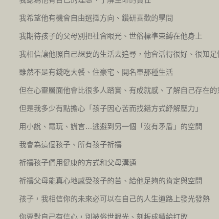
我希望他有機會自由選擇方向、鑽研喜歡的學問
我期待孩子的父母別把社會眼光、世俗標準束縛在他身上
我相信讓他照自己想要的生活去追尋，他會活得很好、很知足
雖然不是有錢吃大餐、住豪宅、開名車那種生活
但在心靈層面他會比很多人踏實、有成就感、了解自己存在的
但是我多少有點擔心「孩子因心苦而找錯方式紓解壓力」
用小說、電玩、謊言…逃避到另一個「沒有矛盾」的空間
我會為這個孩子、所有孩子祈禱
祈禱孩子們用健康的方式和父母溝通
祈禱父母能真心地感受孩子的苦、給他足夠的肯定與空間
孩子，我相信你的未來必可以在自己的人生道路上發光發熱
你要對自己有信心，別被俗世眼光、刻板成績給打敗