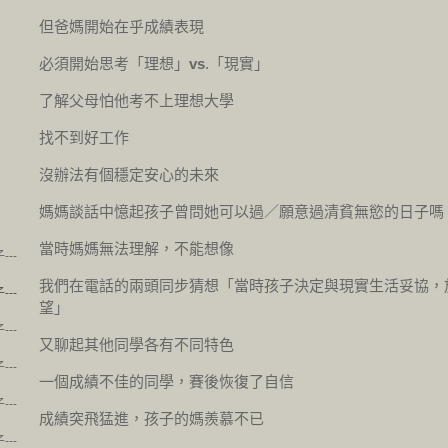
但爸媽開始在乎成績表現
必須開始思考「理想」
vs
.「現實」
了解父母怕他考不上理想大學
找不到好工作
沒辦法有個穩定安心的未來
媽媽談話中憶起孩子曾問她可以過／願意過清貧無慾的日子嗎
當時媽媽無法理解，不能想像
--
我們在電話的兩頭同步猜想「當時孩子決定與現實生活妥協，
--
望」
--
又聊起其他同學各有不同特色
--
一個成績不佳的同學，賽後恢復了自信
--
成績突飛猛進，孩子的媽羨慕不已
--