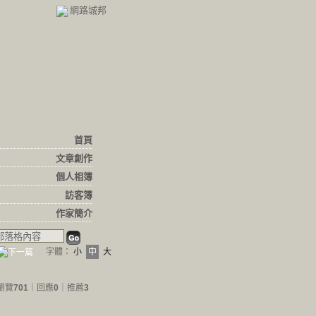
網路城邦
首頁
文章創作
個人相簿
訪客簿
作家簡介
字體：
小
中
大
瀏覽
701
｜回應
0
｜推薦
3