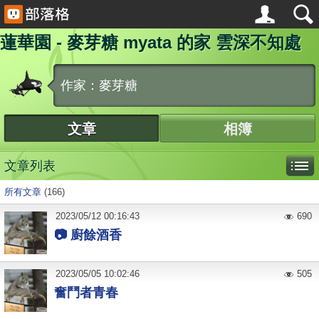
蓮華園 - 麥芽糖 myata 的家 雲深不知處
作家：麥芽糖
文章
相簿
文章列表
所有文章
(166)
2023
/
05
/
12
00:16:43
690
📷 廚餘酒香
2023
/
05
/
05
10:02:46
505
奮鬥者青春