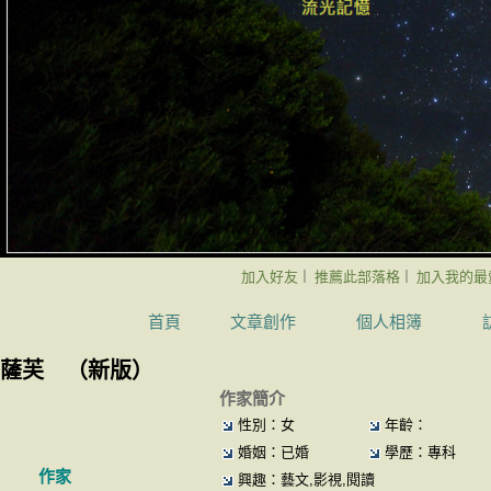
加入好友
推薦此部落格
加入我的最
｜
｜
首頁
文章創作
個人相簿
薩芙
（
新版
）
作家簡介
性別：女
年齡：
婚姻：已婚
學歷：專科
作家
興趣：藝文,影視,閱讀