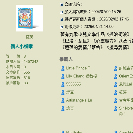
公開信箱：
加入網路城邦：2004/07/09 15:26
最近更新個人資訊：2026/02/02 17:46
創作更新：2026/04/21 14:00
著有九歌少兒文學作品《搖滾衝浪》
薩芙
《巴洛．瓦旦》《心靈魔方》以及《
個人小檔案
《遺落的愛情部落格》《搜尋愛情》
等 級：8
推薦人
點閱人氣：1407342
本日人氣：0
Little Prince T
府城古
文章創作：555
Lily Chang 婦教授
OrientE
留言篇數：816
被推薦數：
83
5555555
恩雅Lai
煙豆
筱溪
Artistangels Lu
古今聖
詠真
Sir N
命！
Matthatw
Anni G