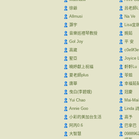
徐爺
呂老師Ly
Allmusi
Na Ve
灝宇
Lisa宜
音樂巡禮琴教授
婉茹
Gol Joy
平 安
高崴
c0e9f3e
聖亞
Joyice 
曉婷獻上祝福
軒軒Lu
夏老師plus
苓姐
唐華
幸福茹
曳白(李碧娥)
冠慶
Yui Chao
Mai-Mai
Annie Goo
Linda 
小彩的美加台生活
高予
阿丙0.6
巴拿巴
大智慧
09889