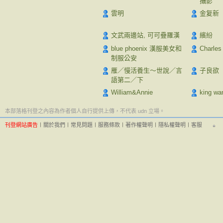
攝影
雲明
金复新
文武兩邊站, 可可疊羅漢
繽紛
blue phoenix 漢服美女和
Charles
制服公安
雁／慢活養生～世說／言
子良欲
語第二／下
William&Annie
king wa
本部落格刊登之內容為作者個人自行提供上傳，不代表 udn 立場。
刊登網站廣告
︱
關於我們
︱
常見問題
︱
服務條款
︱
著作權聲明
︱
隱私權聲明
︱
客服