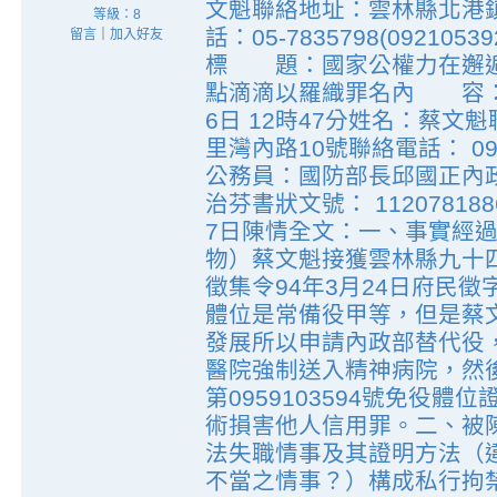
文魁聯絡地址：雲林縣北港
等級：8
話：05-7835798(0921053
留言
｜
加入好友
標 題：國家公權力在邂逅
點滴滴以羅織罪名內 容：登
6日 12時47分姓名：蔡
里灣內路10號聯絡電話： 092
公務員：國防部長邱國正內
治芬書狀文號： 11207818
7日陳情全文：一、事實經
物）蔡文魁接獲雲林縣九十四
徵集令94年3月24日府民徵字
體位是常備役甲等，但是蔡
發展所以申請內政部替代役
醫院強制送入精神病院，然後
第0959103594號免役
術損害他人信用罪。二、被
法失職情事及其證明方法（
不當之情事？）構成私行拘