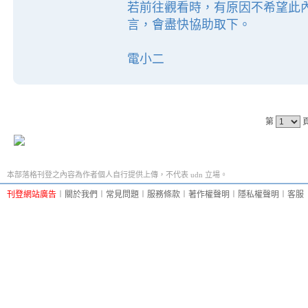
若前往觀看時，有原因不希望此
言，會盡快協助取下。
電小二
第
本部落格刊登之內容為作者個人自行提供上傳，不代表 udn 立場。
刊登網站廣告
︱
關於我們
︱
常見問題
︱
服務條款
︱
著作權聲明
︱
隱私權聲明
︱
客服