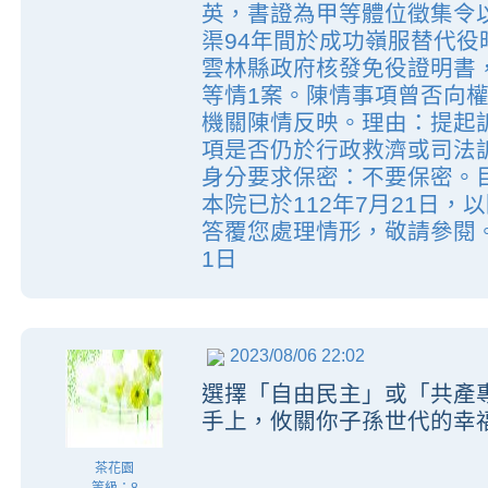
英，書證為甲等體位徵集令
渠94年間於成功嶺服替代
雲林縣政府核發免役證明書
等情1案。陳情事項曾否向
機關陳情反映。理由：提起
項是否仍於行政救濟或司法
身分要求保密：不要保密。
本院已於112年7月21日，以
答覆您處理情形，敬請參閱。
1日
2023/08/06 22:02
選擇「自由民主」或「共產
手上，攸關你子孫世代的幸
茶花園