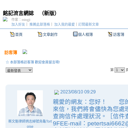
銘記流言網誌
（
新版
）
作家：mingji
加入好友
｜
推薦此部落格
｜
加入我的最愛
｜
訂閱最新文章
首頁
文章創作
個人相簿
訪客簿
訪客簿
☆ 本部落格訪客簿 歡迎會員留言唷!
第
2023/08/10 09:29
親愛的網友：您好！ 您的
來信，我們將會儘快為您處
查詢信件處理狀況。［信件查
蔡文魁律師炳志綽號烏龜Tort
9FEE-mail：petertsai6
oise