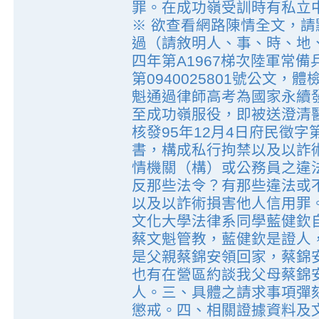
罪。在成功嶺受訓時有私立中
※ 欲查看網路陳情全文，請
過（請敘明人、事、時、地
四年第A1967梯次陸軍常備
第0940025801號公文
魁通過律師高考為國家永續
至成功嶺服役，即被送澄清
核發95年12月4日府民徵字第
書，構成私行拘禁以及以詐
情機關（構）或公務員之違
反那些法令？有那些違法或
以及以詐術損害他人信用罪
文化大學法律系同學藍健欽
蔡文魁管教，藍健欽是證人
是父親蔡錦安領回家，蔡錦
也有在營區約談我父母蔡錦
人。三、具體之請求事項彈
懲戒。四、相關證據資料及