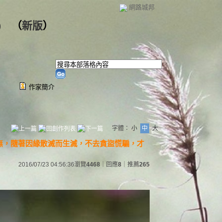
網路城邦
)
（
新版
）
作家簡介
字體：
小
中
大
無，隨著因緣散滅而生滅，不去貪盜慌騙，才
2016/07/23 04:56:36
瀏覽
4468
｜回應
8
｜推薦
265