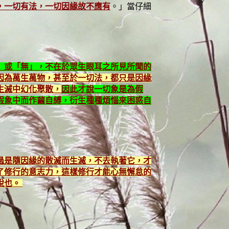
，一切有法，一切因緣故不應有
。」當仔細
」或「無」，不在於眾生眼耳之所見所聞的
因為萬生萬物，甚至於一切法，都只是因緣
生滅中幻化聚散，
因此才說一切象是為假
假象中而作繭自縛，衍生種種煩惱來困惑自
過是隨因緣的散滅而生滅，不去執著它，才
了修行的意志力，這樣修行才能心無懈怠的
脫也。