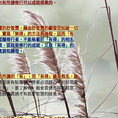
則有所謂修行可以成就得果的
。
藏的妙智慧，藉由妙智慧的顯發而知破一切
」實是「無得」的方法與過程，因而「有
提醒修行者，不能執著於「有得」的相名
際，這就是修行的成就，又是「有得」的
真諦和歸宿。
俗所講的「有」，而「有得」雖是假名，雖
聽起來有點複雜，修者必須靜心，好好思索
「無」，要了解它，融會貫通方得明其意，
能融會貫通才有助於智慧的增長。