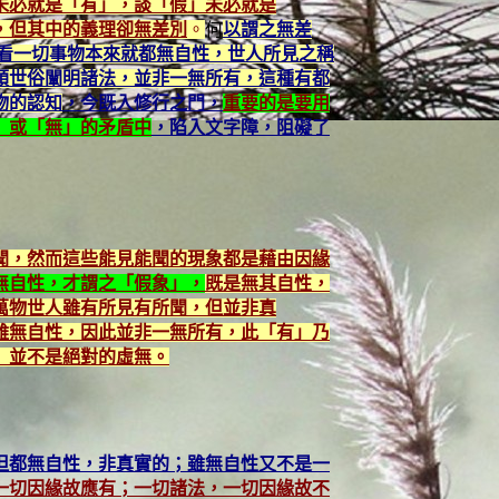
未必就是「有」，談「假」未必就是
，但其中的義理卻無差別
。
何
以謂之無差
度看一切事物本來就都無自性，世人所見之稱
順世俗闡明諸法，並非一無所有，這種有都
物的認知
，今既入修行之門，
重要的是要用
」或「無」的矛盾中
，陷入文字障，阻礙了
聞，然而這些能見能聞的現象都是藉由因緣
無自性，才謂之「假象」，
既是無其自性，
萬物世人雖有所見有所聞，但並非真
雖無自性，因此並非一無所有，此「有」乃
」並不是絕對的虛無。
但都無自性，非真實的；雖無自性又不是一
一切因緣故應有；一切諸法，一切因緣故不