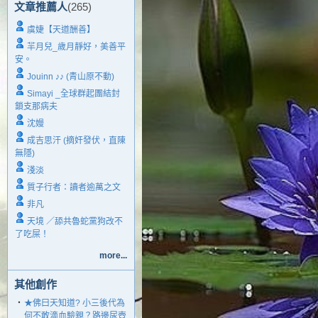
文章推薦人
(265)
虞婕【天道酬善】
羋月兒_歲月靜好，美善平
安。
Jouinn ♪♪ (青山原不動)
Simayi _全球群起團結封
鎖支那病夫
沈嫚
成吉思汗 (摘奸發伏，直陳
無隱)
淺淡
質子行者：讀者逾萬之文
非凡
天境 ／舔共魯蛇黨狗改不
了吃屎！
more...
其他創作
‧
★佛曰天知道? 小三後代為
何不敢滴血驗親？路邊尿壺