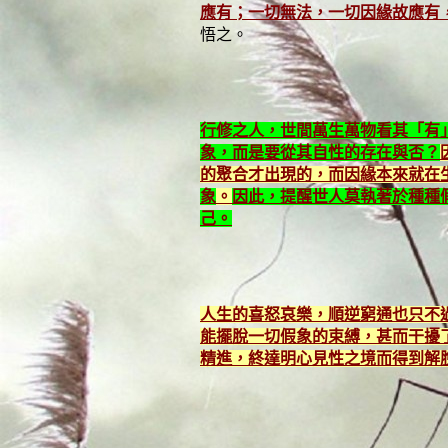
應有；一切無法，一切因緣故應有
悟之。
行修之人，世間萬生萬物看其「有
象，而是要從其自性的存在與否？
的聚合才出現的，而因緣本來就在
象
。
因此，提醒世人莫執著於種種
己。
人生的喜怒哀樂，順逆窮通也只不
能擺脫一切假象的束縛，甚而干擾
精進，終達明心見性之境而得到解