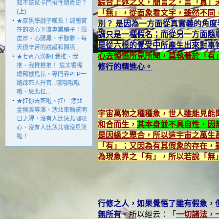
綜合上述之文，簡言之，言「真」
知不該幫卡門揹性朝貢史？
(上)
「無」，從面象看文字，雖然不同
‧
★厚黑學戲子嘆長！誠懇實
別？ 是因為一方面從真實義的角
在的噁心下流專業騙子：臉
謂只是一種假名；而從另一方面隨
皮厚、心腸黑、手腳髒、每
是從六根的覺受中所產生出來對事
天很辛苦的說謊和圓謊....
心去領悟所見所聞，莫執著於「有
‧
★七貢八澇虧! 我推、我
推、我推推推！ 恁北警備
修行的精進心。
總部猴鳥長、專門靠PLP一
路踩死人升官...哦哦哦哦
哦、恁北扛..
‧
★扛你去死啦、扛! 恁北
金猴獎導演、恁北車輪黨明
宇宙萬物之種種象，世人雖能見能
日之腥，沒有人比恁北咖噁
和合而生，
其本身並不具自性，因
心、沒有人比恁北咖沒見笑
是因緣之聚合，所以這宇宙之萬生
啦！
「有」；又因為有其假象的存在，
為現象界之「有」，所以若說「無
行修之人，如果覺悟了雖有假象，
無所有
。所以經云：「
一切諸法，