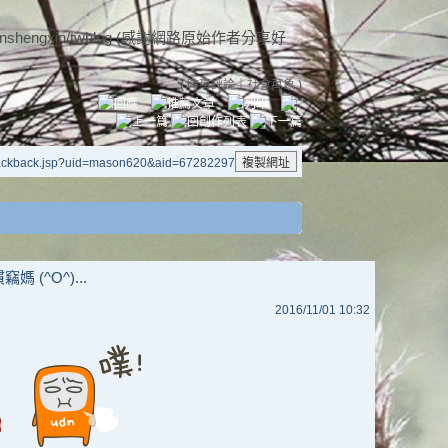
et/wenshengxin/twblog (感謝網路原始作者分享好
(
時事評論
｜
社會萬象
)
trackback.jsp?uid=mason620&aid=67282297
 (^O^)...
2016/11/01 10:32