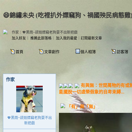
😄錦繡未央 (吃裡扒外嫖竊狗、禍國殃民病態雞
作家：💖黑雨~謊妓嫖竊老狗耍不出新把戲
加入好友
｜
推薦此部落格
｜
加入我的最愛
｜
訂閱最新文章
首頁
文章創作
個人相簿
訪客簿
作家
有與無：世間萬物的有或
能擺脫一切虛榮假象的自卑束縛...
「有」與「無」
💖黑雨~謊妓嫖竊老狗耍不出
新把戲