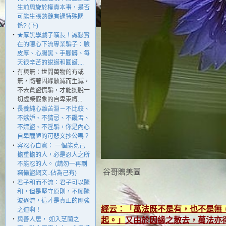
生前周旋於權貴本事，是否
可能生張熟魏有過特殊關
係? (下)
‧
★厚黑學戲子嘆長！誠懇實
在的噁心下流專業騙子：臉
皮厚、心腸黑、手腳髒、每
天很辛苦的說謊和圓謊....
‧
有與無：世間萬物的有或
無，隨著因緣散滅而生滅，
不去貪盜慌騙，才能擺脫一
切虛榮假象的自卑束縛...
‧
長養純心離苦淵－不比較、
不嫉妒、不猜忌、不饞舌、
不嫖盜、不淫騙，你是內心
自卑醜陋的可悲文抄公嗎？
‧
容忍心自寬： 一個能克己
擔重擔的人，必是忍人之所
不能忍的人。 (請勿一再剽
谷哥贈美圖
竊偷盜網文..佔為己有)
‧
君子和而不流：君子可以隨
和，但是堅守原則，不願隨
波逐流，這才是真正的剛強
經云：「萬法既不是有，也不是無
之道啊！
‧
與善人居， 如入芝蘭之
起。」
又由於因緣之散去，萬法亦