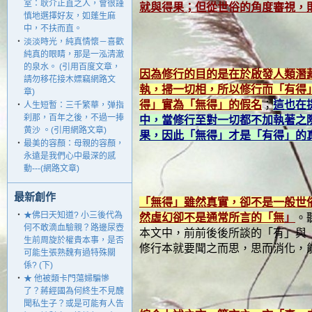
室：耿介正直之人，會很謹
就與得果；但從世俗的角度審視，
慎地選擇好友，如蓬生麻
中，不扶而直。
‧
淡淡時光，純真情懷－喜歡
純真的眼睛，那是一泓清澈
的泉水。 (引用百度文章，
因為修行的目的是在於啟發人類潛
請勿移花接木嫖竊網路文
執，掃一切相，所以修行而「有得
章)
得」實為「無得」的假名
；
這也在
‧
人生短暫：三千繁華，弹指
刹那，百年之後，不過一捧
中，當修行至對一切都不加執著之
黄沙 。(引用網路文章)
果，因此「無得」才是「有得」的
‧
最美的容顏：母親的容顏，
永遠是我們心中最深的感
動---(網路文章)
最新創作
「無得」雖然真實，卻不是一般世
‧
★佛曰天知道? 小三後代為
然虛幻卻不是通常所言的「無
」
。
何不敢滴血驗親？路邊尿壺
本文中，前前後後所談的「有」與
生前周旋於權貴本事，是否
修行本就要聞之而思，思而消化，
可能生張熟魏有過特殊關
係? (下)
‧
★ 他被類卡門蕩婦騙慘
了？蔣經國為何終生不見醜
聞私生子？或是可能有人告