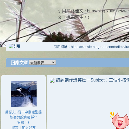
引用網路佳文 : http://blog.xuite.n
文，造福蒼生。)
引用網址：https://classic-blog.udn.com/article/
回應文章
詩詞創作爆笑篇－Subject：三個小孩慣竊媽
喬瑟夫~搞一中意識型態
嫖盜魯蛇真孬種^^
等級：8
留言
｜
加入好友