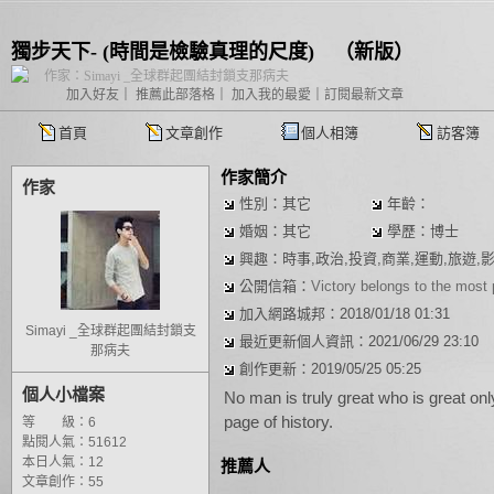
獨步天下- (時間是檢驗真理的尺度)
（
新版
）
作家：Simayi _全球群起團結封鎖支那病夫
加入好友
｜
推薦此部落格
｜
加入我的最愛
｜
訂閱最新文章
首頁
文章創作
個人相簿
訪客簿
作家簡介
作家
性別：其它
年齡：
婚姻：其它
學歷：博士
興趣：時事,政治,投資,商業,運動,旅遊,影
公開信箱：
Victory belongs to the most 
加入網路城邦：2018/01/18 01:31
Simayi _全球群起團結封鎖支
最近更新個人資訊：2021/06/29 23:10
那病夫
創作更新：2019/05/25 05:25
個人小檔案
No man is truly great who is great only
page of history.
等 級：6
點閱人氣：51612
本日人氣：12
推薦人
文章創作：55