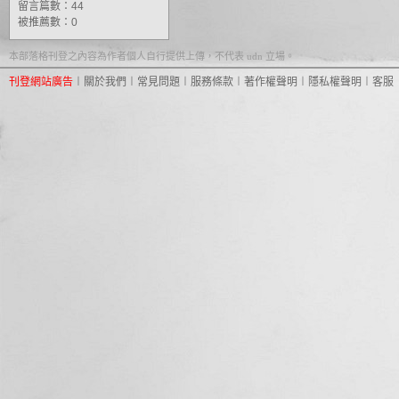
留言篇數：44
被推薦數：
0
本部落格刊登之內容為作者個人自行提供上傳，不代表 udn 立場。
刊登網站廣告
︱
關於我們
︱
常見問題
︱
服務條款
︱
著作權聲明
︱
隱私權聲明
︱
客服