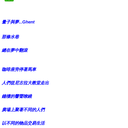
量子與夢...Ghent
那條水巷
總在夢中翻滾
咖啡座旁停著馬車
人們從尼古拉大教堂走出
鐘樓的響聲嘹繞
廣場上聚著不同的人們
以不同的物品交易生活