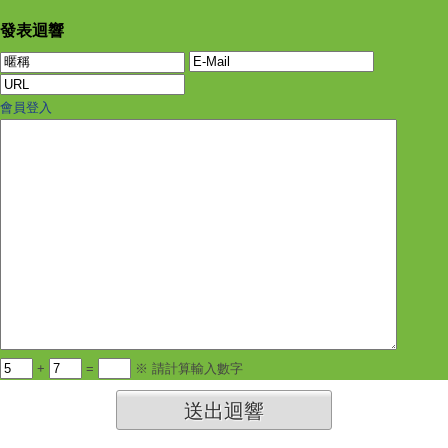
發表迴響
會員登入
+
=
※ 請計算輸入數字
送出迴響