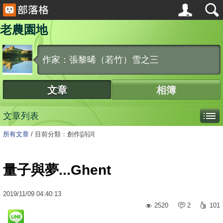
老農園地
作家：張黎晞（若竹）雪之三
文章
相簿
文章列表
所有文章
/
目前分類：創作|詩詞
量子與夢...Ghent
2019
/
11
/
09
04:40:13
2520
2
101