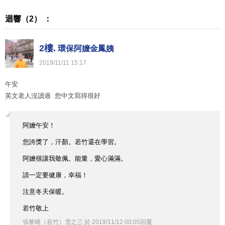
迴響（2） ：
2樓.
環保阿嬤金鳳姨
2019
/
11
/
11
15
:
17
午安
英文老人沒讀過 您中文寫得很好
阿嬤午安！
您誇獎了，汗顏。若竹還在學習。
阿嬤很讓我敬佩。能量，愛心滿滿。
請一定要健康，幸福！
注意冬天保暖。
若竹敬上
張黎晞（若竹）雪之三
於
2019
/
11
/
12
00
:
05
回覆