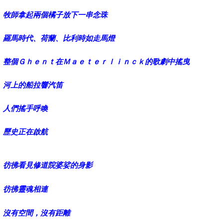
牧師拿起兩個橘子放下一串念珠
羅馬時代、荷蘭、比利時如走馬燈
整個Ｇｈｅｎｔ在Ｍａｅｔｅｒｌｉｎｃｋ的歌劇中搖曳
河上的船拉響汽笛
人們搖手呼喚
歷史正在啟航
彷彿看見修道院婆娑的身影
彷彿靈魂相連
沒有空間，沒有距離