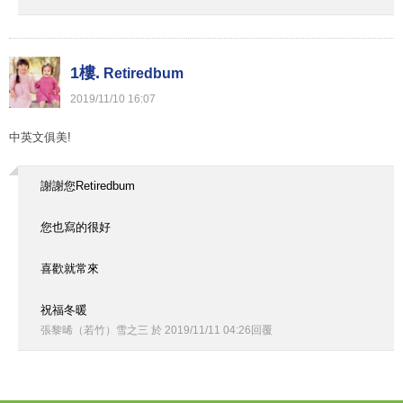
1樓.
Retiredbum
2019
/
11
/
10
16
:
07
中英文俱美!
謝謝您Retiredbum
您也寫的很好
喜歡就常來
祝福冬暖
張黎晞（若竹）雪之三
於
2019
/
11
/
11
04
:
26
回覆