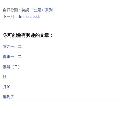
自訂分類：
詩詞 〈生活〉系列
下一則：
In the clouds
你可能會有興趣的文章：
雪之一、二
禪事一、二
無題（二）
秋
月琴
嚇到了