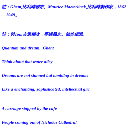
註：Ghent,比利時城市。Maurice Maeterlinck,比利時劇作家，1862
—1949。
註：與Tom去過幾次，夢過幾次。似曾相識。
Quantum and dream...Ghent
Think about that water alley
Dreams are not stunned but tumbling in dreams
Like a enchanting, sophisticated, intellectual girl
A carriage stopped by the cafe
People coming out of Nicholas Cathedral