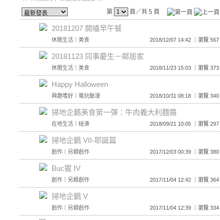
第
頁／共 5 頁
20181207 開嗑早午餐
休閒生活
｜
美食
2018/12/07 14:42 ｜瀏覽
20181123 同事慶生－鄰居家
休閒生活
｜
美食
2018/11/23 15:03 ｜瀏覽
Happy Halloween
興趣嗜好
｜
電玩動漫
2018/10/31 08:18 ｜瀏覽
掃地企鵝美食第一彈：牛肉義大利麵醬
在地生活
｜
紐澳
2018/09/21 10:05 ｜瀏覽
掃地企鵝 VII-耶誕篇
創作
｜
另類創作
2017/12/03 00:39 ｜瀏覽
Buc猩 IV
創作
｜
另類創作
2017/11/04 12:42 ｜瀏覽
掃地企鵝 V
創作
｜
另類創作
2017/11/04 12:39 ｜瀏覽