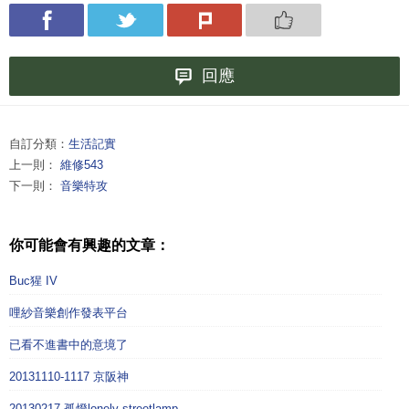
回應
自訂分類：
生活記實
上一則：
維修543
下一則：
音樂特攻
你可能會有興趣的文章：
Buc猩 IV
哩紗音樂創作發表平台
已看不進書中的意境了
20131110-1117 京阪神
20130217 孤燈lonely streetlamp