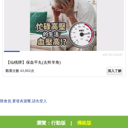
ads by popIn
【仙桃牌】保血平丸(去羚羊角)
觀看次數 43,902次
深入了解
限會員,要發表迴響,請先登入
瀏覽：
行動版
|
傳統版