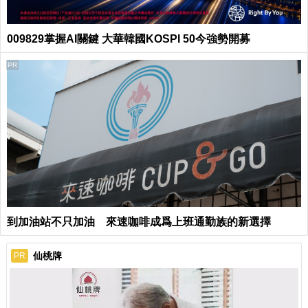
009829掌握AI關鍵 大華韓國KOSPI 50今強勢開募
PR
到加油站不只加油 來速咖啡成爲上班通勤族的新選擇
仙桃牌
PR