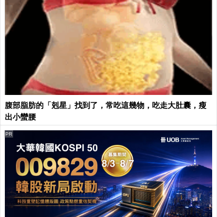
腹部脂肪的「剋星」找到了，常吃這幾物，吃走大肚囊，瘦
出小蠻腰
PR