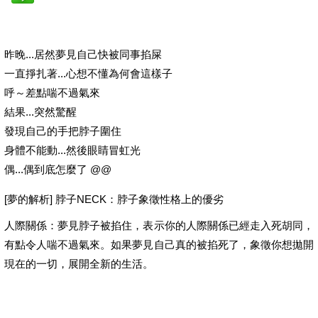
昨晚...居然夢見自己快被同事掐屎
一直掙扎著...心想不懂為何會這樣子
呼～差點喘不過氣來
結果...突然驚醒
發現自己的手把脖子圍住
身體不能動...然後眼睛冒虹光
偶...偶到底怎麼了 @@
[夢的解析] 脖子NECK：脖子象徵性格上的優劣
人際關係：夢見脖子被掐住，表示你的人際關係已經走入死胡同，
有點令人喘不過氣來。如果夢見自己真的被掐死了，象徵你想拋開
現在的一切，展開全新的生活。