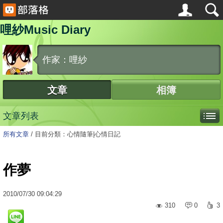
哩紗Music Diary
作家：哩紗
文章
相簿
文章列表
所有文章
/
目前分類：心情隨筆|心情日記
作夢
2010
/
07
/
30
09:04:29
310
0
3