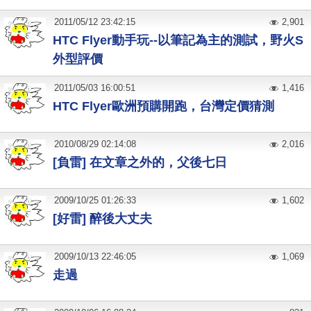
2011
/
05
/
12
23:42:15
2,901
HTC Flyer動手玩--以筆記為主的測試，野火S
外型評價
2011
/
05
/
03
16:00:51
1,416
HTC Flyer歐洲預購開跑，台灣定價猜測
2010
/
08
/
29
02:14:08
2,016
[負雷] 在文章之外的，父後七日
2009
/
10
/
25
01:26:33
1,602
[好雷] 醉後大丈夫
2009
/
10
/
13
22:46:05
1,069
走過