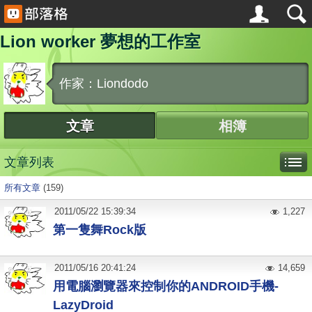
Lion worker 夢想的工作室
作家：Liondodo
文章
相簿
文章列表
所有文章
(159)
2011
/
05
/
22
15:39:34
1,227
第一隻舞Rock版
2011
/
05
/
16
20:41:24
14,659
用電腦瀏覽器來控制你的ANDROID手機-
LazyDroid