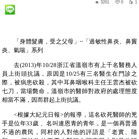
3201
0
1
「身體髮膚，受之父母」
~
「過敏性鼻炎、鼻竇
炎、氣喘」系列
去
(2013)
年
10/28
浙江省溫嶺市有上千名醫務人
員上街頭抗議，原因是
10/25
有三名醫生在門診之
際，被病患砍殺，其中耳鼻咽喉科主任王雲杰被砍
七刀，當場斃命，溫嶺市的醫師對政府的處理態度
相當不滿，因而群起上街抗議。
<
根據大紀元日報
>
的報導，這名砍死醫師的兇
手
是位年
33
歲
、名叫連恩青的青年，是一個再普通
不過的農民，同村的人對他的評語是「老實、隨