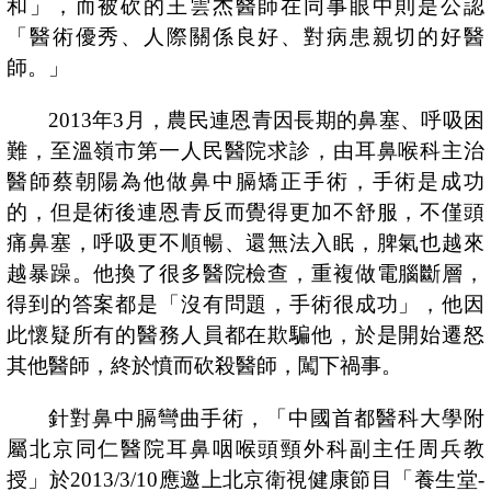
和」，而被砍的王雲杰醫師在同事眼中則是公認
「醫術優秀、人際關係良好、對病患親切的好醫
師。」
2013
年
3
月，農民連恩青因長期的鼻塞、呼吸困
難，至溫嶺市第一人民醫院求診，由耳鼻喉科主治
醫師蔡朝陽為他做鼻中膈矯正手術，手術是成功
的，但是術後連恩青反而覺得更加不舒服，不僅頭
痛鼻塞，呼吸更不順暢、還無法入眠，脾氣也越來
越暴躁。他換了很多醫院檢查，重複做電腦斷層，
得到的答案都是「沒有問題，手術很成功」，他因
此懷疑所有的醫務人員都在欺騙他，於是開始遷怒
其他醫師，終於憤而砍殺醫師，闖下禍事。
針對鼻中膈彎曲手術，「中國首都醫科大學附
屬北京同仁醫院耳鼻咽喉頭頸外科副主任周兵教
授」於
2013/3/10
應邀上北京衛視健康節目「養生堂
-