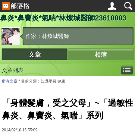
鼻炎*鼻竇炎*氣喘*林燦城醫師23610003
作家：林燦城醫師
文章
相簿
文章列表
所有文章
/
目前分類：知識學習|健康
「身體髮膚，受之父母」~「過敏性
鼻炎、鼻竇炎、氣喘」系列
2014
/
02
/
16
15:55:09