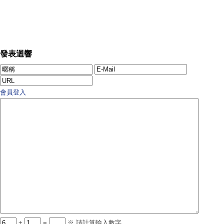
發表迴響
會員登入
+
=
※ 請計算輸入數字