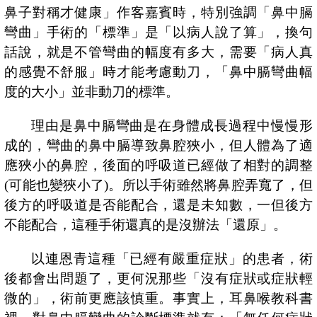
鼻子對稱才健康」作客嘉賓時，特別強調「鼻中膈
彎曲」手術的「標準」是「以病人說了算」，換句
話說，就是不管彎曲的幅度有多大，需要「病人真
的感覺不舒服」時才能考慮動刀，「鼻中膈彎曲幅
度的大小」並非動刀的標準。
理由是鼻中膈彎曲是在身體成長過程中慢慢形
成的，彎曲的鼻中膈導致鼻腔狹小，但人體為了適
應狹小的鼻腔，後面的呼吸道已經做了相對的調整
(
可能也變狹小了
)
。所以手術雖然將鼻腔弄寬了，但
後方的呼吸道是否能配合，還是未知數，一但後方
不能配合，這種手術還真的是沒辦法「還原」。
以連恩青這種「已經有嚴重症狀」的患者，術
後都會出問題了，更何況那些「沒有症狀或症狀輕
微的」，術前更應該慎重。事實上，耳鼻喉教科書