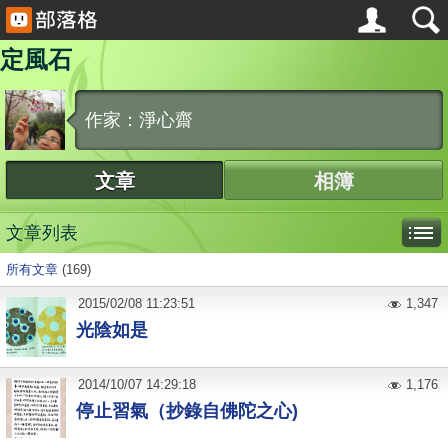
定風石
作家：淨心齋
文章
相簿
文章列表
所有文章
(169)
2015
/
02
/
08
11:23:51
1,347
光陰如是
2014
/
10
/
07
14:29:18
1,176
停止習氣（抄錄自佛陀之心)