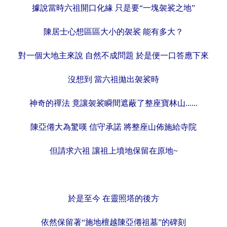
據說當時六祖開口化緣
只是要
“一塊袈裟之地”
陳居士心想區區大小的袈裟 能有多大？
對一個大地主來說 自然不成問題 於是便一口答應下來
沒想到 當六祖拋出袈裟時
神奇的禪法 竟讓袈裟瞬間遮蔽了整座寶林山......
陳亞僊大為驚嘆
信守承諾 將整座山佈施給寺院
但請求六祖 讓祖上墳地
保留
在原地~
於是至今 在靈照塔的後方
依然保留著“施地檀越
陳亞僊祖墓”的碑刻