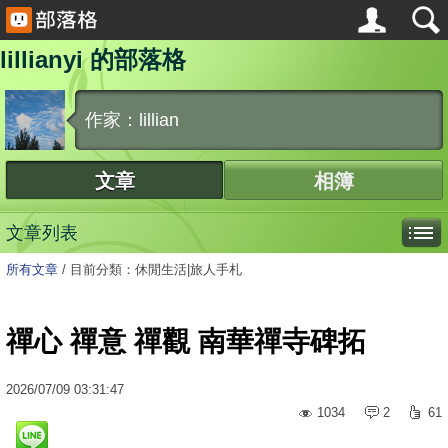
lillianyi 的部落格
作家：lillian
文章
相簿
文章列表
所有文章
/
目前分類：休閒生活|旅人手札
禪心 禪意 禪觀 南華禪寺碑拓
2026
/
07
/
09
03:31:47
1034
2
61