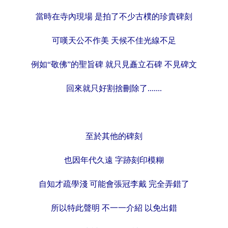
當時在寺內現場 是拍了不少古樸的珍貴碑刻
可嘆天公不作美 天候不佳光線不足
例如“敬佛”的聖旨碑 就只見矗立石碑 不見碑文
回來就只好
割捨刪除了.......
至於其他的碑刻
也因年代久遠 字跡刻印模糊
自知才疏學淺 可能會張冠李戴 完全弄錯了
所以特此聲明
不一一介紹 以免出錯