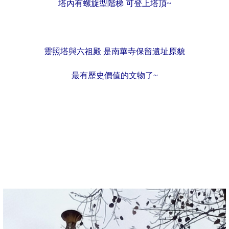
塔內有螺旋型階梯 可登上塔頂~
靈照塔與六祖殿 是南華寺保留遺址原貌
最有歷史價值的
文物了~