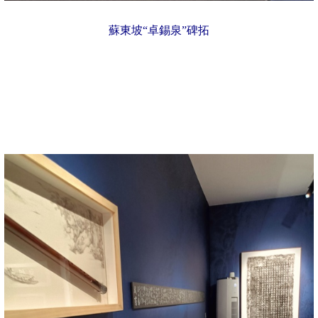
蘇東坡“卓錫泉”碑拓