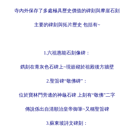
寺內外保存了多處極具歷史價值的碑刻與摩崖石刻
主要的碑刻與拓片歷史 包括有~
1.六祖惠能石刻像碑：
鐫刻在青灰色石碑上~現嵌砌於祖殿後方牆壁
2.聖旨碑“敬佛碑”：
位於寶林門旁邊的神龜石碑
上刻有“敬佛”二字
傳說係出自清順治皇帝御筆~又稱聖旨碑
3.蘇東坡詩文碑刻：