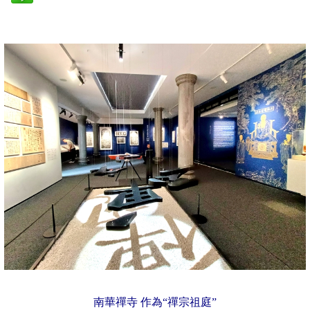
南華禪寺 作為“禪宗祖庭”