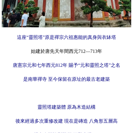
這座“靈照塔”原是禪宗六祖惠能的真身與衣缽塔
始建於唐先天年間西元712—713年
唐憲宗元和七年西元812年 賜予“元和靈照之塔”之名
是南華禪寺 至今保留在原址的最古老建築
靈照塔建築體 原為木造結構
後來經過多次重修改建 現在是磚造 八角形五層高