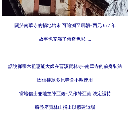
關於南華寺的捐地始末 可追溯至唐朝~西元 677 年
故事也充滿了傳奇色彩.....
話說禪宗六祖惠能大師在曹溪寶林寺~南華寺的前身弘法
因信徒眾多原寺舍不敷使用
當地信士兼地主
陳亞僊
~又作陳亞仙 決定護持
將整座寶林山捐出以擴建道場