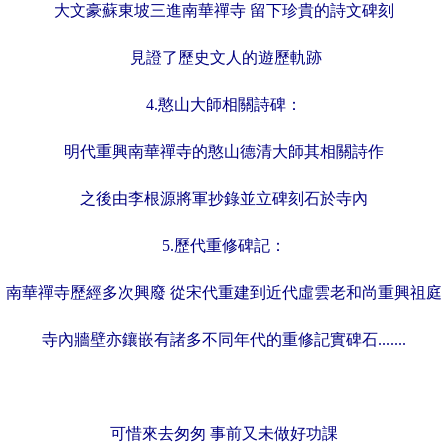
大文豪蘇東坡三進南華禪寺
留下珍貴的詩文碑刻
見證了歷史文人的遊歷軌跡
4.憨山大師相關詩碑：
明代重興南華禪寺的憨山德清大師
其相關詩作
之後由李根源將軍抄錄並立碑刻石於寺內
5.歷代重修碑記：
南華禪寺歷經多次興廢
從宋代重建到近代虛雲老和尚重興祖庭
寺內牆壁亦鑲嵌有諸多不同年代的重修記實碑石.......
可惜來去匆匆 事前又未做好功課