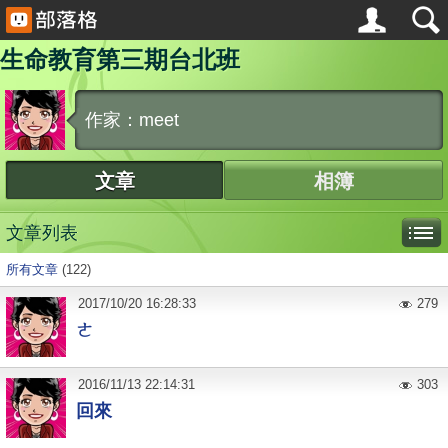
生命教育第三期台北班
作家：meet
文章
相簿
文章列表
所有文章
(122)
2017
/
10
/
20
16:28:33
279
ㄜ
2016
/
11
/
13
22:14:31
303
回來