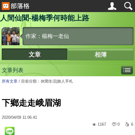
人間仙聞-楊梅季何時能上路
作家：楊梅一老仙
文章
相簿
文章列表
所有文章
/
目前分類：休閒生活|旅人手札
下鄉走走峨眉湖
2020
/
04
/
09
11:06:41
1167
0
6