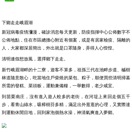
下鄉走走峨眉湖
新冠病毒疫情瀰漫，確診消息每天更新，防疫指揮中心公佈數字不
公佈地點，住在市區總擔心附近有個案，或是有居家檢疫、隔離的
人，大家都深居簡出，外出就是口罩隨身，弄得人心惶惶。
清明連假想放風，選擇鄉下走走。
新竹峨眉湖畔的十二寮，遊客不算多，祖孫三代在池畔步道、槭樹
林道隨意散心，吃當地住戶柴燒的菜包、粽子，順便買些清明掃墓
所需的發糕、菜頭粄，運動兼備糧，一舉數得，老少咸宜。
到苗栗南庄，沒有進入遊人較多的老街，在河堤上來回走個五千
步，看青山綠水，吸樟樹芬多精，滿足出外逛逛的心理，又實際達
到運動休閒目地，回到家泡個熱水澡，神清氣爽進入夢鄉。