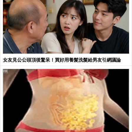
女友見公公頭頂後驚呆！買好用養髮洗髮給男友引網議論
PR