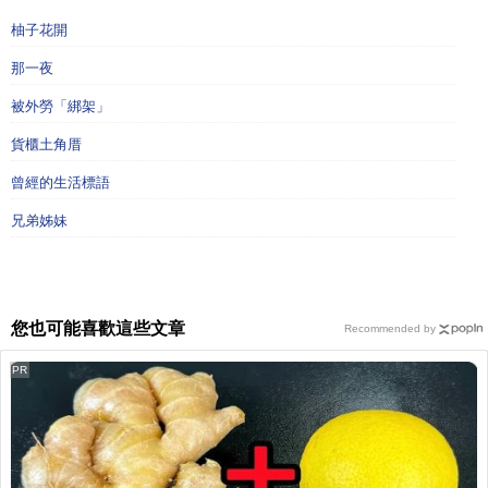
柚子花開
那一夜
被外勞「綁架」
貨櫃土角厝
曾經的生活標語
兄弟姊妹
您也可能喜歡這些文章
Recommended by
PR