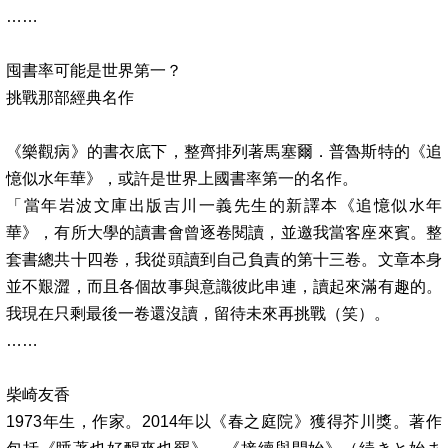
……
囤書率可能是世界第一？
挑戰那部經典名作
《樂觀病》的書衣底下，整齊排列著馬塞爾．普魯斯特的《追
憶似水年華》，或許是世界上國書率第一的名作。
「當年岩波文庫出版吉川一義先生的新譯本《追憶似水年
華》，有所大學的讀書會曾逐卷閱讀，並邀我當客座來賓。整
套書總共十四卷，我從頭讀到自己負責的第十三卷。文章本身
並不艱澀，而且各個故事與意識彼此串連，讀起來滿有趣的。
我現在只剩最後一卷還沒讀，留待未來再挑戰（笑）。
……
柴崎友香
1973
年生，作家。
2014
年以《春之庭院》獲得芥川獎。著作