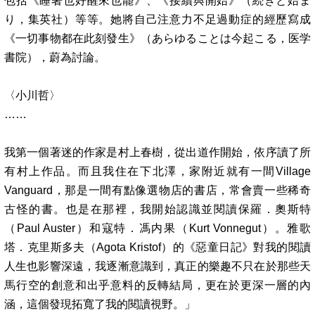
包括《睡著也好醒來也罷》、《接續與開始》（続きと始ま
り，集英社）等等。她將自己注意力不足過動症的經歷寫成
《一切事物都在此刻發生》（あらゆることは今起こる，医学
書院），蔚為討論。
〈小川哲〉
……
我第一個著迷的作家是村上春樹，從出道作開始，依序讀了所
有村上作品。而且我住在下北澤，家附近就有一間
Village
Vanguard
，那是一間有點像選物店的書店，常會賣一些稀奇
古怪的書。也是在那裡，我開始認識並閱讀保羅．奧斯特
（
Paul Auster
）和寇特．馮内果（
Kurt Vonnegut
）。雅歌
塔．克里斯多夫（
Agota Kristof
）的《惡童日記》對我的閱讀
人生也影響深遠，我逐漸意識到，真正的樂趣不只在於那些天
馬行空的創意和出乎意料的反轉結局，更在於更深一層的內
涵，這個發現拓寬了我的閱讀視野。」