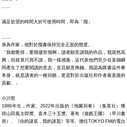
……
滿足欲望的時間大於可使用時間，即為「囤」
……
身為作家，他對於囤書保持完全正面的態度。
「我都覺得，要囤儘管囤啊，讀者願意讀我的作品，我當然高
興，但就算只買不讀，我一樣感激，這代表他們至少在某個瞬
間產生了想要閱讀的意志，並且願意掏錢。我認為購書這件事
本身，就是讀者的一種回饋，更是對於出版社和作者最直接的
貢獻。」
小川哲
1986
年生，作家。
2022
年出版的《地圖與拳》（集英社）獲
得山田風太郎獎、直木三十五獎。著有《遊戲王國》（早川書
房）、《你的謎底，我的謎題》等等。擔任
TOKYO FM
的電台