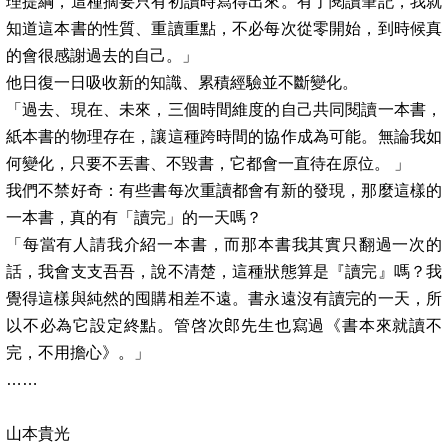
理提綱，這種摘要只有初讀時寫得出來。有了閱讀筆記，我就
知道這本書的性質、重讀重點，不必每次從零開始，到時候真
的會很感謝過去的自己。」
他日復一日吸收新的知識、累積經驗並不斷變化。
「過去、現在、未來，三個時間維度的自己共同閱讀一本書，
紙本書的物理存在，讓這種跨時間的協作成為可能。無論我如
何變化，只要不丟書、不毀書，它都會一直待在原位。
」
我們不禁好奇：有些書每次重讀都會有新的發現，那麼這樣的
一本書，真的有「讀完」的一天嗎？
「每當有人請我介紹一本書，而那本書我其實只翻過一次的
話，我會支支吾吾，說不清楚，這種狀態算是『讀完』嗎？我
覺得這樣與純然的囤購相差不遠。書永遠沒有讀完的一天，所
以不必為它設定終點。管啓次郎先生也寫過《書本來就讀不
完，不用擔心》。」
……
山本貴光