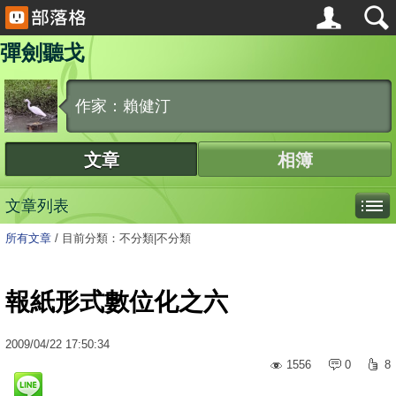
彈劍聽戈
作家：賴健汀
文章
相簿
文章列表
所有文章
/
目前分類：不分類|不分類
報紙形式數位化之六
2009
/
04
/
22
17:50:34
1556
0
8