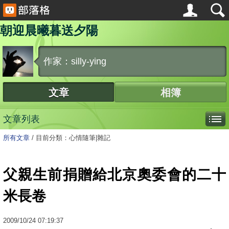
朝迎晨曦暮送夕陽
作家：silly-ying
文章
相簿
文章列表
所有文章
/
目前分類：心情隨筆|雜記
父親生前捐贈給北京奧委會的二十
米長卷
2009
/
10
/
24
07:19:37