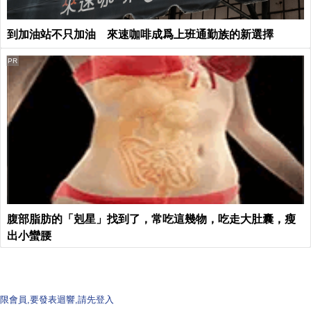
到加油站不只加油 來速咖啡成爲上班通勤族的新選擇
PR
腹部脂肪的「剋星」找到了，常吃這幾物，吃走大肚囊，瘦
出小蠻腰
限會員,要發表迴響,請先登入